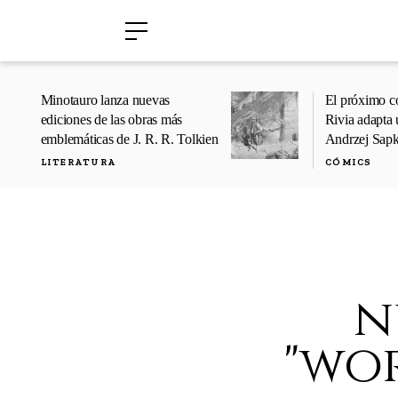
›
›
Minotauro lanza nuevas
El próximo c
ediciones de las obras más
Rivia adapta 
emblemáticas de J. R. R. Tolkien
Andrzej Sap
LITERATURA
CÓMICS
n
"wo