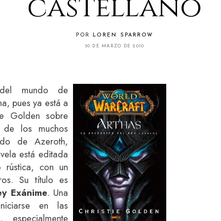
castellano
POR
LOREN SPARROW
30 DE MARZO DE 2010
s del mundo de
a, pues ya está a
tie Golden sobre
o de los muchos
ndo de Azeroth,
vela está editada
 rústica, con un
os. Su título es
ey Exánime
. Una
niciarse en las
, especialmente