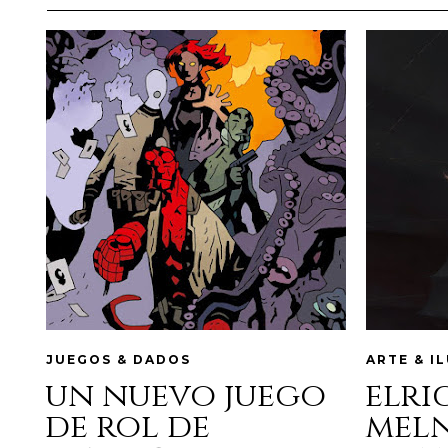
JUEGOS & DADOS
ARTE & I
un nuevo juego
elri
de rol de
mel