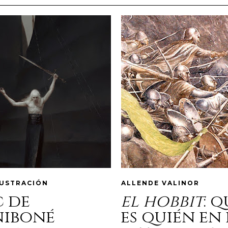
LUSTRACIÓN
ALLENDE VALINOR
c de
el hobbit
: 
niboné
es quién en 