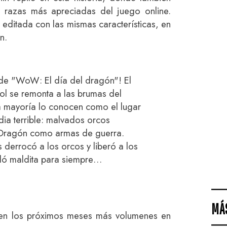
 razas más apreciadas del juego online.
 editada con las mismas características, en
n.
 de "WoW: El día del dragón"! El
l se remonta a las brumas del
a mayoría lo conocen como el lugar
dia terrible: malvados orcos
na Dragón como armas de guerra.
derrocó a los orcos y liberó a los
dó maldita para siempre…
MÁ
á en los próximos meses más volumenes en