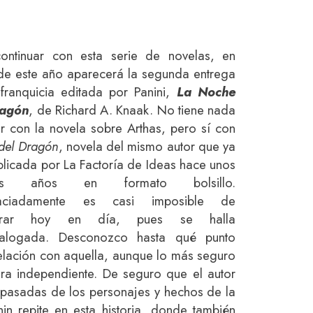
ontinuar con esta serie de novelas, en
e este año aparecerá la segunda entrega
franquicia editada por Panini,
La Noche
ragón
, de Richard A. Knaak. No tiene nada
r con la novela sobre Arthas, pero sí con
 del Dragón
, novela del mismo autor que ya
blicada por La Factoría de Ideas hace unos
tos años en formato bolsillo.
aciadamente es casi imposible de
ntrar hoy en día, pues se halla
talogada. Desconozco hasta qué punto
relación con aquella, aunque lo más seguro
a independiente. De seguro que el autor
 pasadas de los personajes y hechos de la
in repite en esta historia, donde también