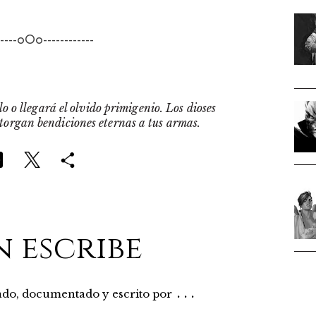
-----oOo------------
o o llegará el olvido primigenio. Los dioses
otorgan bendiciones eternas a tus armas.
n escribe
...
rado, documentado y escrito por