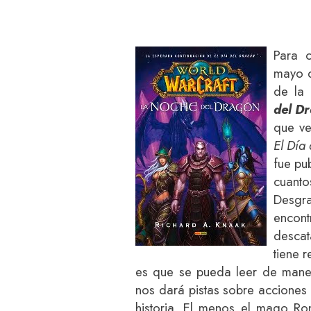
Para c
mayo d
de la 
del D
que ve
El Día
fue pu
cuan
Desgr
enco
desca
tiene 
es que se pueda leer de maner
nos dará pistas sobre acciones
historia. El menos el mago Ron