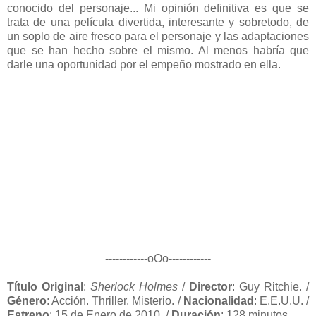
conocido del personaje... Mi opinión definitiva es que se
trata de una película divertida, interesante y sobretodo, de
un soplo de aire fresco para el personaje y las adaptaciones
que se han hecho sobre el mismo. Al menos habría que
darle una oportunidad por el empeño mostrado en ella.
------------oOo------------
Título Original
:
Sherlock Holmes
/
Director
: Guy Ritchie. /
Género
: Acción. Thriller. Misterio. /
Nacionalidad
: E.E.U.U. /
Estreno
: 15 de Enero de 2010. /
Duración
: 128 minutos.