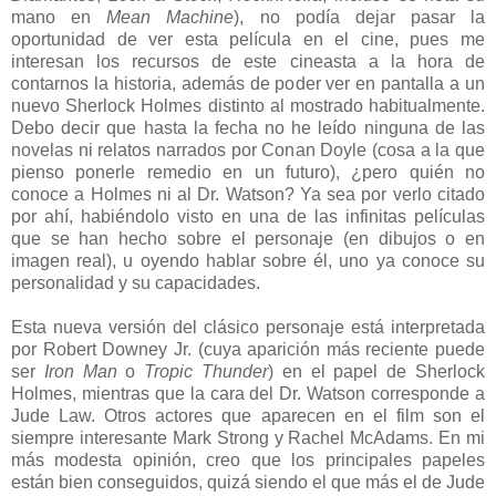
mano en
Mean Machine
), no podía dejar pasar la
oportunidad de ver esta película en el cine, pues me
interesan los recursos de este cineasta a la hora de
contarnos la historia, además de poder ver en pantalla a un
nuevo Sherlock Holmes distinto al mostrado habitualmente.
Debo decir que hasta la fecha no he leído ninguna de las
novelas ni relatos narrados por Conan Doyle (cosa a la que
pienso ponerle remedio en un futuro), ¿pero quién no
conoce a Holmes ni al Dr. Watson? Ya sea por verlo citado
por ahí, habiéndolo visto en una de las infinitas películas
que se han hecho sobre el personaje (en dibujos o en
imagen real), u oyendo hablar sobre él, uno ya conoce su
personalidad y su capacidades.
Esta nueva versión del clásico personaje está interpretada
por Robert Downey Jr. (cuya aparición más reciente puede
ser
Iron Man
o
Tropic Thunder
) en el papel de Sherlock
Holmes, mientras que la cara del Dr. Watson corresponde a
Jude Law. Otros actores que aparecen en el film son el
siempre interesante Mark Strong y Rachel McAdams. En mi
más modesta opinión, creo que los principales papeles
están bien conseguidos, quizá siendo el que más el de Jude