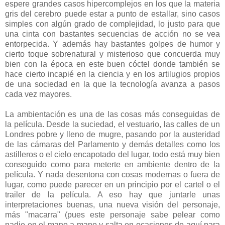
espere grandes casos hipercomplejos en los que la materia
gris del cerebro puede estar a punto de estallar, sino casos
simples con algún grado de complejidad, lo justo para que
una cinta con bastantes secuencias de acción no se vea
entorpecida. Y además hay bastantes golpes de humor y
cierto toque sobrenatural y misterioso que concuerda muy
bien con la época en este buen cóctel donde también se
hace cierto incapié en la ciencia y en los artilugios propios
de una sociedad en la que la tecnología avanza a pasos
cada vez mayores.
La ambientación es una de las cosas más conseguidas de
la película. Desde la suciedad, el vestuario, las calles de un
Londres pobre y lleno de mugre, pasando por la austeridad
de las cámaras del Parlamento y demás detalles como los
astilleros o el cielo encapotado del lugar, todo está muy bien
conseguido como para meterte en ambiente dentro de la
película. Y nada desentona con cosas modernas o fuera de
lugar, como puede parecer en un principio por el cartel o el
trailer de la película. A eso hay que juntarle unas
interpretaciones buenas, una nueva visión del personaje,
más "macarra" (pues este personaje sabe pelear como
nadie en el mano a mano y salta en ocasiones de aquí para