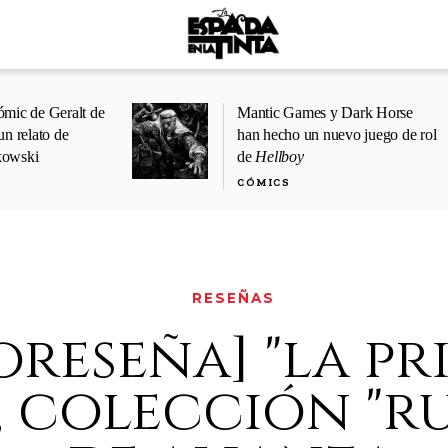
ómic de Geralt de
Mantic Games y Dark Horse
un relato de
han hecho un nuevo juego de rol
kowski
de
Hellboy
CÓMICS
RESEÑAS
oreseña] "la p
", colección "r