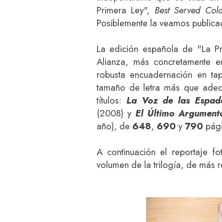
Primera Ley",
Best Served Cold
Posiblemente la veamos publica
La edición española de "La Pr
Alianza, más concretamente e
robusta encuadernación en ta
tamaño de letra más que adecua
títulos:
La Voz de las Espa
(2008) y
El Último Argument
año), de
648
,
690
y
790
pági
A continuación el reportaje fo
volumen de la trilogía, de más r