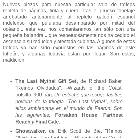
Nuevas piezas para nuestra particular sala de trofeos
repleta de páginas, tinta y cuero. Tras el grueso tonelaje
arrebatado anteriormente al repleto galeón español
indefenso que pululaba desamparado por mitad del
océano... esta vez nos contentaremos tan sólo con una
pequeña balandra... que respetuosamente nos ha cedido el
ascenso a su reducida y atestada cubierta. Algunos de estos
trofeos ya han sido expuestos en las páginas de este
folletín, y algunas todavía están por llegar. Son estos,
maldición:
The Last Mythal Gift Set
, de Richard Baker.
"Reinos Olvidados". -Wizards of the Coast,
bolsillo, 900 pág.
Un estuche que recoge las tres
novelas de la trilogía "The Last Mythal", sobre
elfos ambientada en el mundo de Faerûn. Son
las siguientes:
Forsaken House
,
Farthest
Reach
y
Final Gate
.
Ghostwalker
, de Erik Scott de Bie. "Reinos
Olvidados, The Fighters". -Wizards of the Coast,