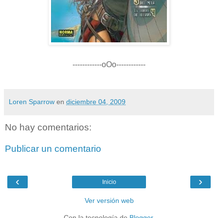
------------oOo------------
Loren Sparrow
en
diciembre 04, 2009
No hay comentarios:
Publicar un comentario
‹
›
Inicio
Ver versión web
Con la tecnología de
Blogger
.