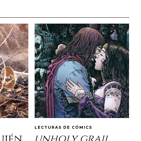
LECTURAS DE CÓMICS
quién
unholy grail
,