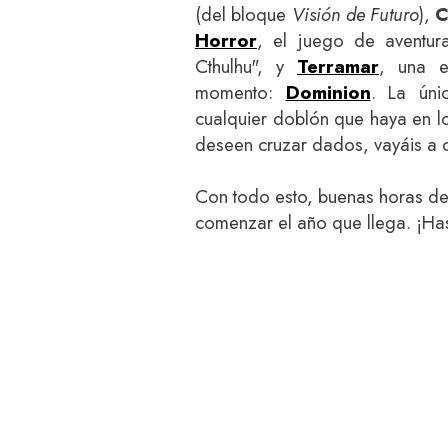
(del bloque
Visión de Futuro
),
C
Horror
, el juego de aventu
Cthulhu", y
Terramar
, una e
momento:
Dominion
. La úni
cualquier doblón que haya en lo
deseen cruzar dados, vayáis a 
Con todo esto, buenas horas de 
comenzar el año que llega. ¡Ha