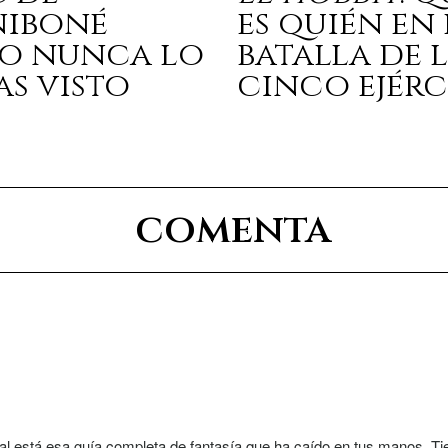
niboné
es quién en 
o nunca lo
batalla de 
as visto
cinco ejérc
comenta
al está esa guía completa de fantasía que ha caído en tus manos. Ti