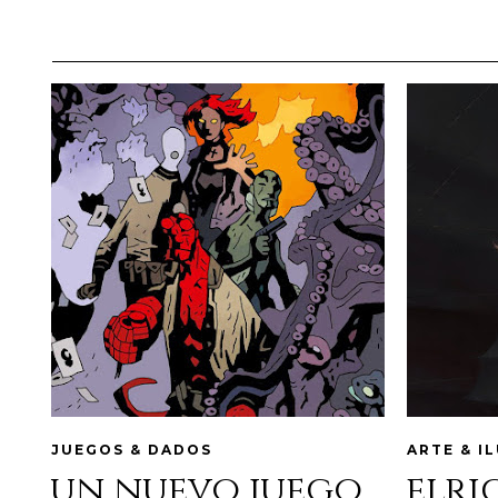
JUEGOS & DADOS
ARTE & I
un nuevo juego
elri