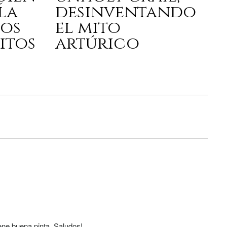
la
desinventando
los
el mito
itos
artúrico
ene buena pinta. Saludos!