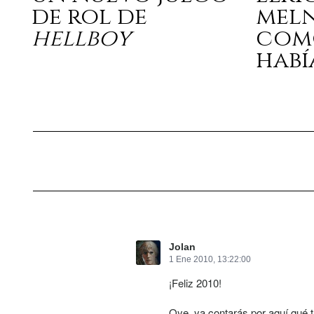
de rol de
mel
hellboy
com
habí
Jolan
1 Ene 2010, 13:22:00
¡Feliz 2010!
Oye, ya contarás por aquí qué t