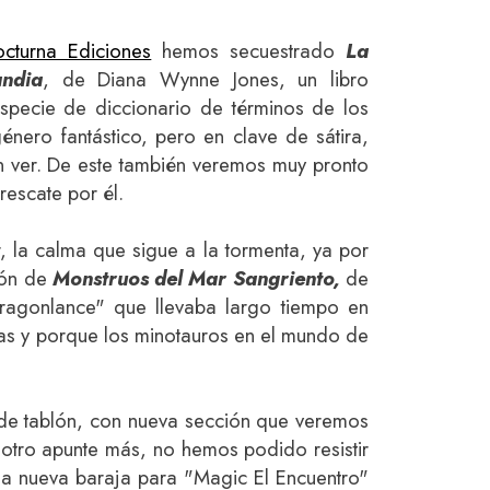
cturna Ediciones
hemos secuestrado
La
andia
, de Diana Wynne Jones, un libro
specie de diccionario de términos de los
énero fantástico, pero en clave de sátira,
en ver. De este también veremos muy pronto
escate por él.
 la calma que sigue a la tormenta, ya por
ión de
Monstruos del Mar Sangriento,
de
Dragonlance" que llevaba largo tiempo en
ias y porque los minotauros en el mundo de
 de tablón, con nueva sección que veremos
 otro apunte más, no hemos podido resistir
na nueva baraja para "Magic El Encuentro"