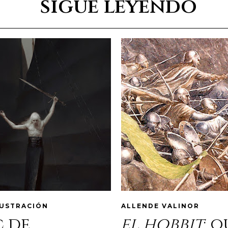
sigue leyendo
LUSTRACIÓN
ALLENDE VALINOR
c de
el hobbit
: 