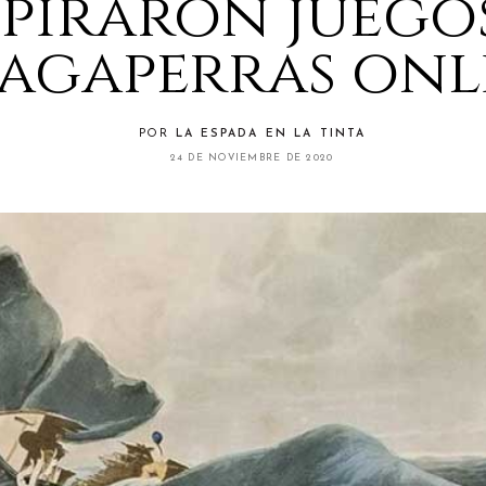
spiraron juego
agaperras onl
POR
LA ESPADA EN LA TINTA
24 DE NOVIEMBRE DE 2020