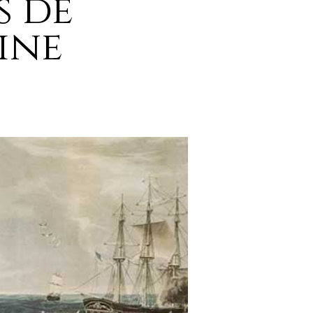
s de
ine