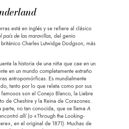
nderland
rras está en inglés y se refiere al clásico
l país de las maravillas
, del genio
r británico Charles Lutwidge Dodgson, más
enta la historia de una niña que cae en un
ente en un mundo completamente extraño
ras antropomórficas. Es mundialmente
ido, tanto por lo que relata como por sus
 famosos son el Conejo Blanco, la Liebre
to de Cheshire y la Reina de Corazones.
a parte, no tan conocida, que se llama
A
encontró allí
(o «Through the Looking-
re», en el original de 1871). Muchas de