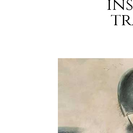
in
tr