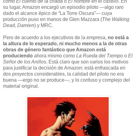
como
El cuento de la criada
o
El hombre en el castillo
. En
su lugar, Amazon encargó un episodio piloto —algo raro
dado el alcance épico de “La Torre Oscura”— cuya
producción puso en manos de Glen Mazzara (
The Walking
Dead
,
Damien
) y MRC.
Pero de acuerdo a los ejecutivos de la empresa,
no está a
la altura de lo esperado, ni mucho menos a la de otras
obras de género fantástico que Amazon está
produciendo
ahora mismo como
La Rueda del Tiempo
o
El
Señor de los Anillos
. Está claro que son varios los motivos
para justificar la decisión de Amazon: está enfrascada en
dos proyectos considerables, la calidad del piloto no era
buena —ergo no se produce—, y lo confuso y complejo del
material original.