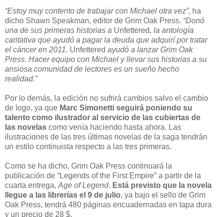
“Estoy muy contento de trabajar con Michael otra vez”
, ha
dicho Shawn Speakman, editor de Grim Oak Press.
“Donó
una de sus primeras historias a
Unfettered
, la antología
caritativa que ayudó a pagar la deuda que adquirí por tratar
el cáncer en 2011.
Unfettered
ayudó a lanzar Grim Oak
Press. Hacer equipo con Michael y llevar sus historias a su
ansiosa comunidad de lectores es un sueño hecho
realidad.”
Por lo demás, la edición no sufrirá cambios salvo el cambio
de logo, ya que
Marc Simonetti seguirá poniendo su
talento como ilustrador al servicio de las cubiertas de
las novelas
como venía haciendo hasta ahora. Las
ilustraciones de las tres últimas novelas de la saga tendrán
un estilo continuista respecto a las tres primeras.
Como se ha dicho, Grim Oak Press continuará la
publicación de “Legends of the First Empire” a partir de la
cuarta entrega,
Age of Legend
.
Está previsto que la novela
llegue a las librerías el 9 de julio
, ya bajo el sello de Grim
Oak Press, tendrá 480 páginas encuadernadas en tapa dura
y un precio de 28 $.