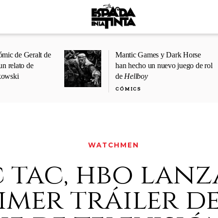
ómic de Geralt de
Mantic Games y Dark Horse
un relato de
han hecho un nuevo juego de rol
kowski
de
Hellboy
CÓMICS
WATCHMEN
c tac, hbo lanz
imer tráiler de