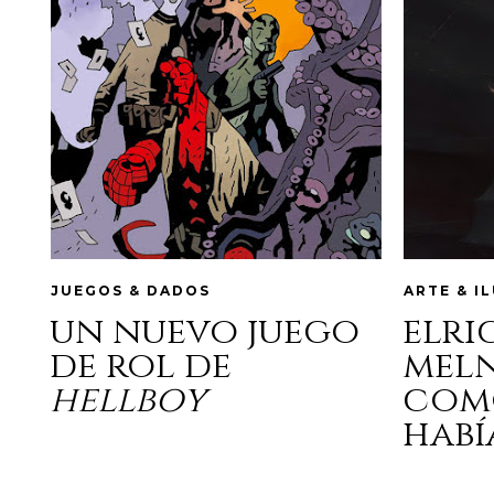
JUEGOS & DADOS
ARTE & I
un nuevo juego
elri
de rol de
mel
hellboy
com
habí