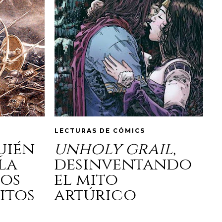
LECTURAS DE CÓMICS
quién
unholy grail
,
la
desinventando
los
el mito
itos
artúrico