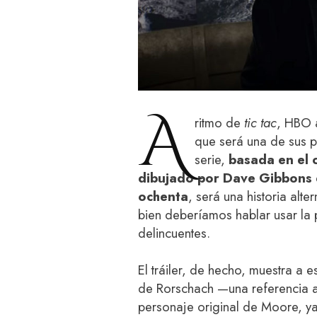
A
ritmo de
tic tac
, HBO a
que será una de sus p
serie,
basada en el 
dibujado por Dave Gibbons 
ochenta
, será una historia alt
bien deberíamos hablar usar la
delincuentes.
El tráiler, de hecho, muestra a
de Rorschach —una referencia al
personaje original de Moore, ya