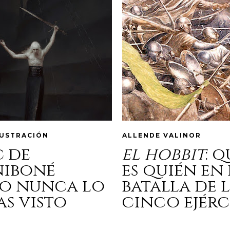
LUSTRACIÓN
ALLENDE VALINOR
c de
el hobbit
: 
niboné
es quién en 
o nunca lo
batalla de 
as visto
cinco ejérc