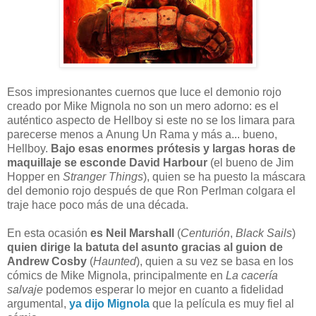
E
sos impresionantes cuernos que luce el demonio rojo
creado por Mike Mignola no son un mero adorno: es el
auténtico aspecto de Hellboy si este no se los limara para
parecerse menos a Anung Un Rama y más a... bueno,
Hellboy.
Bajo esas enormes prótesis y largas horas de
maquillaje se esconde David Harbour
(el bueno de Jim
Hopper en
Stranger Things
), quien se ha puesto la máscara
del demonio rojo después de que Ron Perlman colgara el
traje hace poco más de una década.
En esta ocasión
es Neil Marshall
(
Centurión
,
Black Sails
)
quien dirige la batuta
del asunto
gracias al guion de
Andrew Cosby
(
Haunted
), quien a su vez se basa en los
cómics de Mike Mignola, principalmente en
La cacería
salvaje
podemos esperar lo mejor en cuanto a fidelidad
argumental,
ya dijo Mignola
que la película es muy fiel al