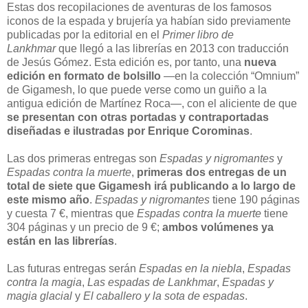
Estas dos recopilaciones de aventuras de los famosos
iconos de la espada y brujería ya habían sido previamente
publicadas por la editorial en el
Primer libro de
Lankhmar
que llegó a las librerías en 2013 con traducción
de Jesús Gómez. Esta edición es, por tanto, una
nueva
edición en formato de bolsillo
—en la colección “Omnium”
de Gigamesh, lo que puede verse como un guiño a la
antigua edición de Martínez Roca—, con el aliciente de que
se presentan con otras portadas y contraportadas
diseñadas e ilustradas por Enrique Corominas
.
Las dos primeras entregas son
Espadas y nigromantes
y
Espadas contra la muerte
,
primeras dos entregas de un
total de siete que Gigamesh irá publicando a lo largo de
este mismo año
.
Espadas y nigromantes
tiene 190 páginas
y cuesta 7 €, mientras que
Espadas contra la muerte
tiene
304 páginas y un precio de 9 €;
ambos volúmenes ya
están en las librerías
.
Las futuras entregas serán
Espadas en la niebla
,
Espadas
contra la magia
,
Las espadas de Lankhmar
,
Espadas y
magia glacial
y
El caballero y la sota de espadas
.