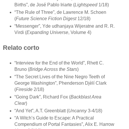
Births”, de José Pablo Iriarte (
Lightspeed
1/18)
“The Rule of Three”, de Lawrence M. Schoen
(
Future Science Fiction Digest
12/18)
“Messenger”, Yde udhanjaya Wijeratne and R. R.
Virdi (
Expanding Universe
, Volume 4)
Relato corto
“Interview for the End of the World”, Rhett C.
Bruno (
Bridge Across the Stars
)
“The Secret Lives of the Nine Negro Teeth of
George Washington”, Phenderson Djèlí Clark
(
Fireside
2/18)
“Going Dark”, Richard Fox (
Backblast Area
Clear
)
“And Yet”, A.T. Greenblatt (
Uncanny
3-4/18)
“A Witch’s Guide to Escape: A Practical
Compendium of Portal Fantasies”, Alix E. Harrow