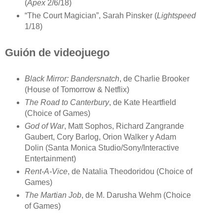
(
Apex
2/6/18)
“The Court Magician”, Sarah Pinsker (
Lightspeed
1/18)
Guión de videojuego
Black Mirror: Bandersnatch
, de Charlie Brooker
(House of Tomorrow & Netflix)
The Road to Canterbury
, de Kate Heartfield
(Choice of Games)
God of War
, Matt Sophos, Richard Zangrande
Gaubert, Cory Barlog, Orion Walker y Adam
Dolin (Santa Monica Studio/Sony/Interactive
Entertainment)
Rent-A-Vice
, de Natalia Theodoridou (Choice of
Games)
The Martian Job
, de M. Darusha Wehm (Choice
of Games)