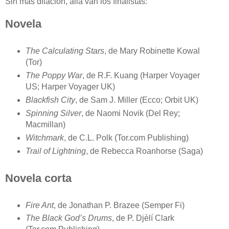
Sin más dilación, allá van los finalistas:
Novela
The Calculating Stars
, de Mary Robinette Kowal
(Tor)
The Poppy War
, de R.F. Kuang (Harper Voyager
US; Harper Voyager UK)
Blackfish City
, de Sam J. Miller (Ecco; Orbit UK)
Spinning Silver
, de Naomi Novik (Del Rey;
Macmillan)
Witchmark
, de C.L. Polk (Tor.com Publishing)
Trail of Lightning
, de Rebecca Roanhorse (Saga)
Novela corta
Fire Ant
, de Jonathan P. Brazee (Semper Fi)
The Black God’s Drums
, de P. Djèlí Clark