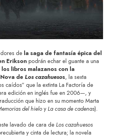
uidores de
la saga de fantasía épica del
en Erikson
podrán echar el guante a una
 los libros malazanos
con la
e Nova de
Los cazahueso
s
, la sexta
os caídos” que la extinta La Factoría de
era edición en inglés fue en 2006—, y
 traducción que hizo en su momento Marta
emorias del hielo
y
La casa de cadenas
).
este lavado de cara de
Los cazahuesos
ecubierta y cinta de lectura; la novela