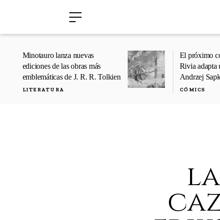
›
›
Minotauro lanza nuevas
El próximo c
ediciones de las obras más
Rivia adapta 
emblemáticas de J. R. R. Tolkien
Andrzej Sap
LITERATURA
CÓMICS
la
caz