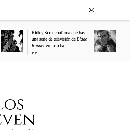
Ridley Scott confirma que hay
una serie de televisión de
Blade
Runner
en marcha
TV
los
even