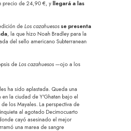
un precio de 24,90 €, y
llegará a las
 edición de
Los cazahuesos
se presenta
ada
, la que hizo Noah Bradley para la
itada del sello americano Subterranean
nopsis de
Los cazahuesos
—ojo a los
des ha sido aplastada. Queda una
a en la ciudad de Y'Ghatan bajo el
de los Mayales. La perspectiva de
za inquieta al agotado Decimocuarto
í donde cayó asesinado el mejor
derramó una marea de sangre