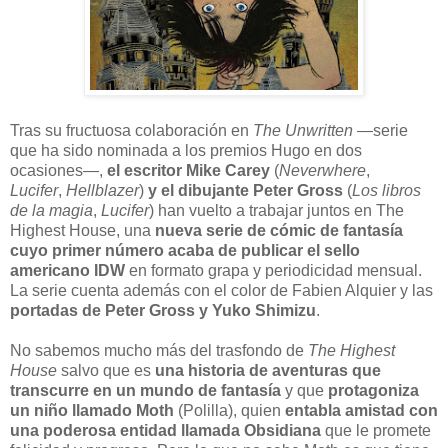
T
ras su fructuosa colaboración en
The Unwritten —
serie
que ha sido nominada a los premios Hugo en dos
ocasiones—,
el escritor Mike Carey
(
Neverwhere
,
Lucifer
,
Hellblazer
)
y el dibujante Peter Gross
(
Los libros
de la magia
,
Lucifer
) han vuelto a trabajar juntos en The
Highest House, una
nueva serie de cómic de fantasía
cuyo primer número acaba de publicar el sello
americano IDW
en formato grapa y periodicidad mensual.
La serie cuenta además con el color de Fabien Alquier y las
portadas de Peter Gross y Yuko Shimizu
.
No sabemos mucho más del trasfondo de
The Highest
House
salvo que es
una historia de aventuras que
transcurre en un mundo de fantasía
y que
protagoniza
un niño llamado Moth
(Polilla), quien
entabla amistad con
una poderosa entidad llamada Obsidiana
que le promete