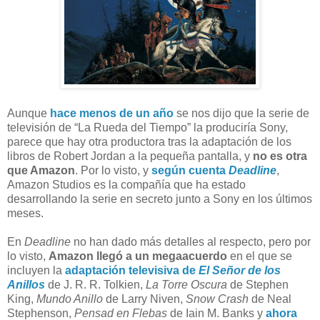
A
unque
hace menos de un año
se nos dijo que la serie de
televisión de “La Rueda del Tiempo” la produciría Sony,
parece que hay otra productora tras la adaptación de los
libros de Robert Jordan a la pequeña pantalla, y
no es otra
que Amazon
. Por lo visto, y
según cuenta
Deadline
,
Amazon Studios es la compañía que ha estado
desarrollando la serie en secreto junto a Sony en los últimos
meses.
En
Deadline
no han dado más detalles al respecto, pero por
lo visto,
Amazon llegó a un megaacuerdo
en el que se
incluyen la
adaptación televisiva de
El Señor de los
Anillos
de J. R. R. Tolkien,
La Torre Oscura
de Stephen
King,
Mundo Anillo
de Larry Niven,
Snow Crash
de Neal
Stephenson,
Pensad en Flebas
de Iain M. Banks y
ahora