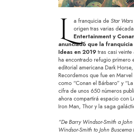
L
a franquicia de
Star Wars
origen tras varias década
Entertainment y Conan
anunciado que la franquicia
Ideas en 2019
tras casi veint
ha encontrado refugio primero e
editorial americana Dark Horse
Recordemos que fue en Marvel 
como “Conan el Bárbaro” y “La 
cifra de unos 650 números publ
ahora compartirá espacio con L
Iron Man, Thor y la saga galáct
“De Barry Windsor-Smith a John
Windsor-Smith to John Buscema t