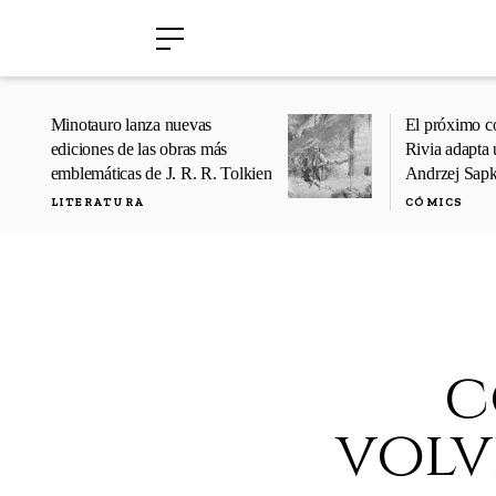
›
›
Minotauro lanza nuevas
El próximo c
ediciones de las obras más
Rivia adapta 
emblemáticas de J. R. R. Tolkien
Andrzej Sap
LITERATURA
CÓMICS
c
volv