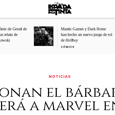
ómic de Geralt de
Mantic Games y Dark Horse
un relato de
han hecho un nuevo juego de rol
kowski
de
Hellboy
CÓMICS
NOTICIAS
onan el bárba
erá a marvel e