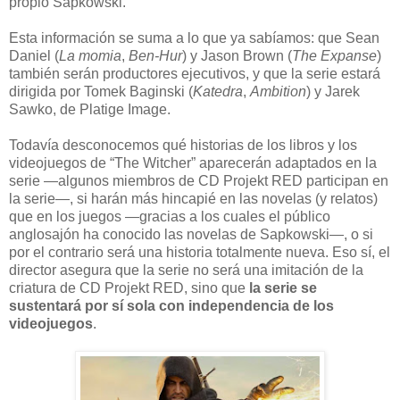
propio Sapkowski.
Esta información se suma a lo que ya sabíamos: que Sean
Daniel (
La momia
,
Ben-Hur
) y Jason Brown (
The Expanse
)
también serán productores ejecutivos, y que la serie estará
dirigida por Tomek Baginski (
Katedra
,
Ambition
) y Jarek
Sawko, de Platige Image.
Todavía desconocemos qué historias de los libros y los
videojuegos de “The Witcher” aparecerán adaptados en la
serie —algunos miembros de CD Projekt RED participan en
la serie—, si harán más hincapié en las novelas (y relatos)
que en los juegos —gracias a los cuales el público
anglosajón ha conocido las novelas de Sapkowski—, o si
por el contrario será una historia totalmente nueva. Eso sí, el
director asegura que la serie no será una imitación de la
criatura de CD Projekt RED, sino que
la serie se
sustentará por sí sola con independencia de los
videojuegos
.