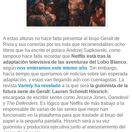
A
estas alturas no hace falta presentar al brujo Geralt de
Rivia y sus correrías por los más que recomendables ocho
libros que ha escrito el polaco Andrzej Sapkowski, como
tampoco hace falta recordar que
Netflix está tras la
adaptación televisiva de las aventuras del Lobo Blanco
,
según
nos enteramos este mismo año
. Sin embargo,
hacía tiempo que queríamos oír noticias sobre tan esperada
adaptación, y estas van llegando aún con cuentagotas. La
revista
Variety
ha revelado
a la que será
la guionista de la
futura serie de Geralt: Lauren Schmidt Hissrich
,
encargada de escribir series como
Jessica Jones
,
Daredevil
y
The Defenders
. Es lógico que Netflix de más trabajo a la
responsable de varias de las series que mejor han
funcionado en la plataforma para que traslade al brujo del
papel a la pequeña pantalla. Hissrich será a su vez
guionista y productora ejecutiva junto al asesoramiento del