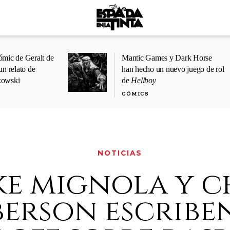
ómic de Geralt de
Mantic Games y Dark Horse
un relato de
han hecho un nuevo juego de rol
kowski
de
Hellboy
CÓMICS
NOTICIAS
ke mignola y c
erson escribe