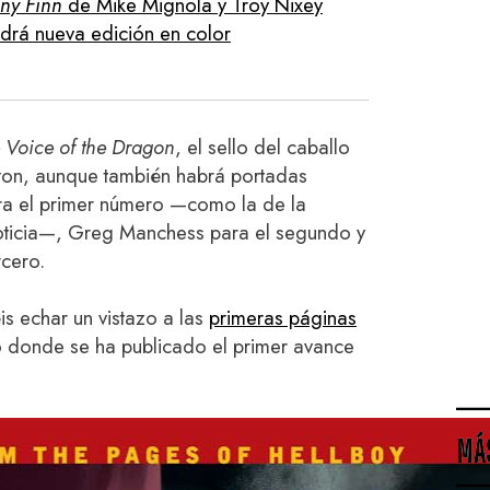
nny Finn
de Mike Mignola y Troy Nixey
ndrá nueva edición en color
 Voice of the Dragon
, el sello del caballo
ton, aunque también habrá portadas
ara el primer número —como la de la
noticia—, Greg Manchess para el segundo y
rcero.
s echar un vistazo a las
primeras páginas
io donde se ha publicado el primer avance
MÁ