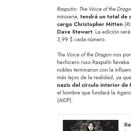
Rasputin: The Voice of the Drag
miniserie,
tendrá un total de 
cargo Christopher Mitten
(
Ri
Dave Stewart
. La edición ser
3,99 $ cada número.
The Voice of the Dragon
nos pone
hechicero ruso Rasputín llevab
nobles terminaron con la influen
más lejos de la realidad, ya q
nazis del círculo interior de 
el hombre que fundará la Agenc
(AIDP).
Re