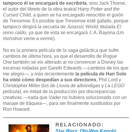
tampoco él se encargará de escribirla
, sino Jack Thorne,
el autor del libreto de la obra teatral
Harry Potter and the
Cursed Child
, a quien se ha encargado reescribir el guión
de Trevorrow. Es posible que Trevorrow esté gafado, porque
tampoco dirigirá la secuela de
Jurassic World
, titulada
El
reino caído
, ya que de esta se encargará J. A. Bayona (
Un
monstruo viene a verme
).
No es la primera película de la saga galáctica que sufre
cambios de última hora, ya que el desarrollo de
Rogue
One
también se vio alterado al no convencer a Disney las
escenas rodadas por Gareth Edwards —cambios de los que
me alegro—, y más recientemente
la película de Han Solo
ha visto cómo despedían a sus directores
, Phil Lord y
Christopher Miller (los de
Lluvia de albóndigas
y
La LEGO
película
), en mitad de la producción por discrepancias
creativas —nada que Vader no hubiera solucionado con un
masaje de tráquea—, para ser finalmente sustituidos por
Ron Howard.
RELACIONADO:
Star Wars
: Obi-Wan Kenobi