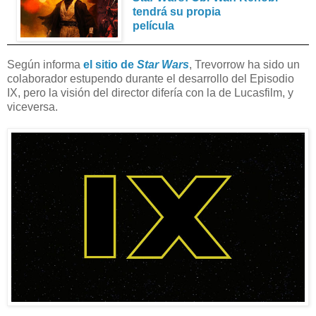
tendrá su propia
película
Según informa
el sitio de
Star Wars
, Trevorrow ha sido un
colaborador estupendo durante el desarrollo del Episodio
IX, pero la visión del director difería con la de Lucasfilm, y
viceversa.