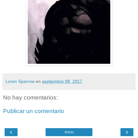
Loren Sparrow
en
septiembre 08, 2017
No hay comentarios:
Publicar un comentario
‹
›
Inicio