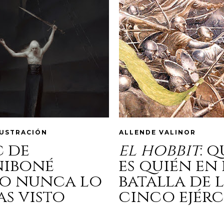
LUSTRACIÓN
ALLENDE VALINOR
c de
el hobbit
: 
niboné
es quién en 
o nunca lo
batalla de 
as visto
cinco ejérc