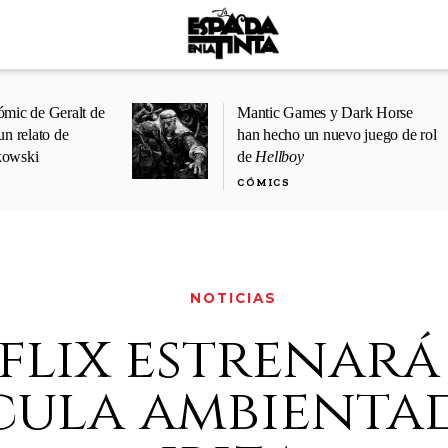
ómic de Geralt de
Mantic Games y Dark Horse
un relato de
han hecho un nuevo juego de rol
kowski
de
Hellboy
CÓMICS
NOTICIAS
flix estrenará
ícula ambienta