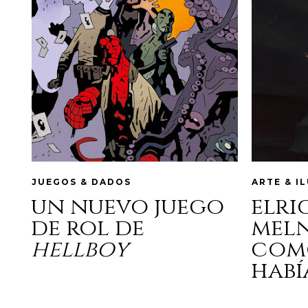
JUEGOS & DADOS
ARTE & I
un nuevo juego
elri
de rol de
mel
hellboy
com
habí