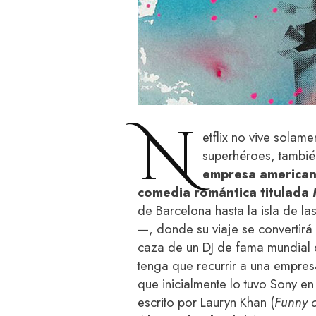
N
etflix no vive solame
superhéroes, tambié
empresa america
comedia romántica titulada
de Barcelona hasta la isla de la
—, donde su viaje se convertirá 
caza de un DJ de fama mundial q
tenga que recurrir a una empre
que inicialmente lo tuvo Sony en
escrito por Lauryn Khan (
Funny o