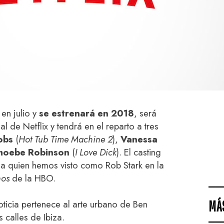
en julio y
se estrenará en 2018
, será
l de Netflix y tendrá en el reparto a tres
cobs
(
Hot Tub Time Machine 2
),
Vanessa
hoebe Robinson
(
I Love Dick
). El casting
 a quien hemos visto como Rob Stark en la
nos
de la HBO.
MÁ
ticia pertenece al arte urbano de Ben
s calles de Ibiza.