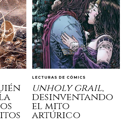
LECTURAS DE CÓMICS
quién
unholy grail
,
la
desinventando
los
el mito
itos
artúrico