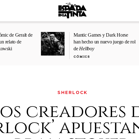
ómic de Geralt de
Mantic Games y Dark Horse
un relato de
han hecho un nuevo juego de rol
kowski
de
Hellboy
CÓMICS
SHERLOCK
los creadores 
rlock’ apuesta