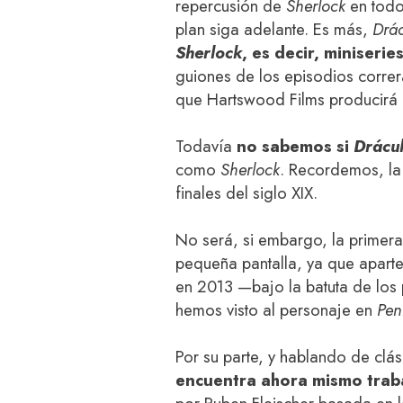
repercusión de
Sherlock
en todo
plan siga adelante. Es más,
Drá
Sherlock
, es decir, miniseri
guiones de los episodios correr
que Hartswood Films producirá l
Todavía
no sabemos si
Drácu
como
Sherlock
. Recordemos, la 
finales del siglo XIX.
No será, si embargo, la primer
pequeña pantalla, ya que apart
en 2013 —bajo la batuta de los
hemos visto al personaje en
Pen
Por su parte, y hablando de clási
encuentra ahora mismo tra