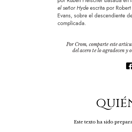
por Ruben Fleischer basada en 
el señor Hyde
escrita por Robert
Evans, sobre el descendiente d
complicada.
Por Crom, comparte este artícul
del acero te lo agradecen y 
quié
Este texto ha sido prepa