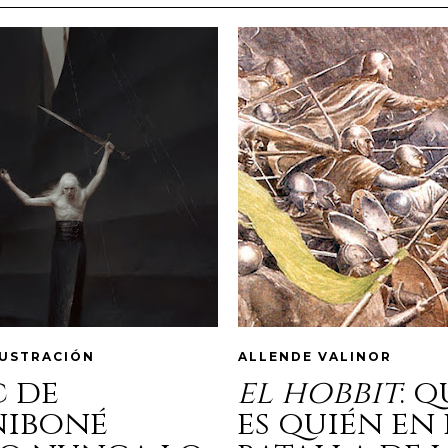
LUSTRACIÓN
ALLENDE VALINOR
c de
el hobbit
: 
niboné
es quién en 