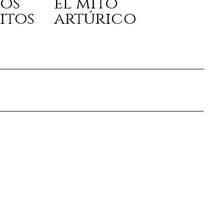
los
el mito
itos
artúrico