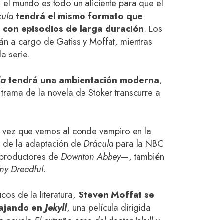
 el mundo es todo un aliciente para que el
cula
tendrá el mismo formato que
es con episodios de larga duración
. Los
án a cargo de Gatiss y Moffat, mientras
a serie.
la
tendrá una ambientación moderna
,
trama de la novela de Stoker transcurre a
a vez que vemos al conde vampiro en la
e de la adaptación de
Drácula
para la NBC
 productores de
Downton Abbey
—, también
ny Dreadful
.
cos de la literatura,
Steven Moffat se
bajando en
Jekyll
, una película dirigida