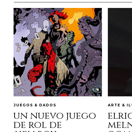
JUEGOS & DADOS
ARTE & I
un nuevo juego
elri
de rol de
mel