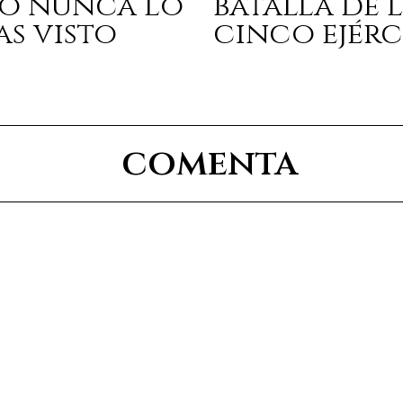
o nunca lo
batalla de 
as visto
cinco ejérc
comenta