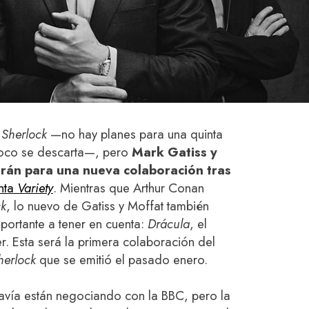
s
Sherlock
—no hay planes para una quinta
oco se descarta—, pero
Mark Gatiss y
rán para una nueva colaboración tras
nta
Variety
. Mientras que Arthur Conan
ck
, lo nuevo de Gatiss y Moffat también
mportante a tener en cuenta:
Drácula
, el
r. Esta será la primera colaboración del
herlock
que se emitió el pasado enero.
avía están negociando con la BBC, pero la