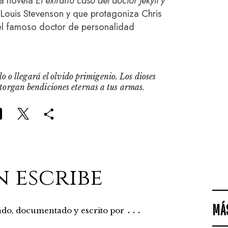
la novela
El extraño caso del doctor Jekyll y
 Louis Stevenson y que protagoniza Chris
el famoso doctor de personalidad
o o llegará el olvido primigenio. Los dioses
otorgan bendiciones eternas a tus armas.
n escribe
MÁ
...
rado, documentado y escrito por