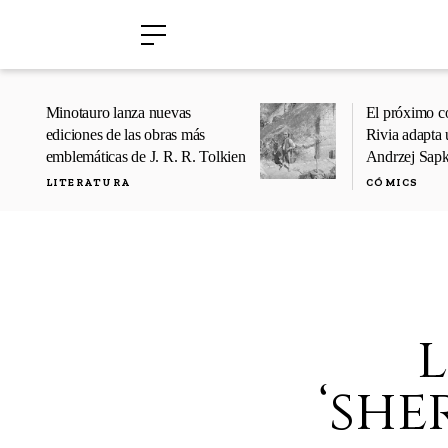
›
›
Minotauro lanza nuevas
El próximo c
ediciones de las obras más
Rivia adapta 
emblemáticas de J. R. R. Tolkien
Andrzej Sap
LITERATURA
CÓMICS
‘she