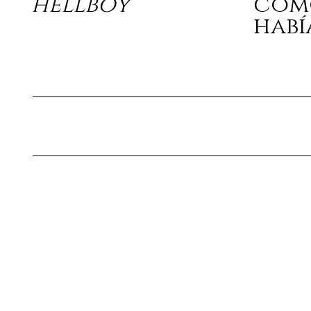
hellboy
com
habí