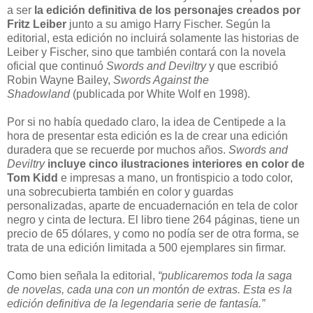
a ser
la edición definitiva de los personajes creados por
Fritz Leiber
junto a su amigo Harry Fischer. Según la
editorial, esta edición no incluirá solamente las historias de
Leiber y Fischer, sino que también contará con la novela
oficial que continuó
Swords and Deviltry
y que escribió
Robin Wayne Bailey,
Swords Against the
Shadowland
(publicada por White Wolf en 1998).
Por si no había quedado claro, la idea de Centipede a la
hora de presentar esta edición es la de crear una edición
duradera que se recuerde por muchos años.
Swords and
Deviltry
incluye cinco ilustraciones interiores en color de
Tom Kidd
e impresas a mano, un frontispicio a todo color,
una sobrecubierta también en color y guardas
personalizadas, aparte de encuadernación en tela de color
negro y cinta de lectura. El libro tiene 264 páginas, tiene un
precio de 65 dólares, y como no podía ser de otra forma, se
trata de una edición limitada a 500 ejemplares sin firmar.
Como bien señala la editorial,
“publicaremos toda la saga
de novelas, cada una con un montón de extras. Esta es la
edición definitiva de la legendaria serie de fantasía.”