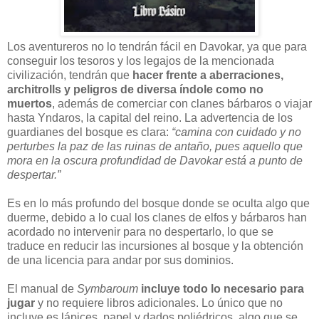
Los aventureros no lo tendrán fácil en Davokar, ya que para
conseguir los tesoros y los legajos de la mencionada
civilización, tendrán que
hacer frente a aberraciones,
architrolls y peligros de diversa índole como no
muertos
, además de comerciar con clanes bárbaros o viajar
hasta Yndaros, la capital del reino. La advertencia de los
guardianes del bosque es clara:
“camina con cuidado y no
perturbes la paz de las ruinas de antaño, pues aquello que
mora en la oscura profundidad de Davokar está a punto de
despertar.”
Es en lo más profundo del bosque donde se oculta algo que
duerme, debido a lo cual los clanes de elfos y bárbaros han
acordado no intervenir para no despertarlo, lo que se
traduce en reducir las incursiones al bosque y la obtención
de una licencia para andar por sus dominios.
El manual de
Symbaroum
incluye todo lo necesario para
jugar
y no requiere libros adicionales. Lo único que no
incluye es lápices, papel y dados poliédricos, algo que se