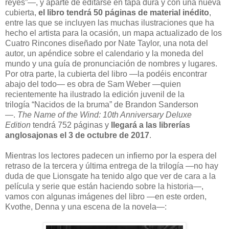
reyes”—, y aparte de editarse en tapa dura y con una nueva
cubierta,
el libro tendrá 50 páginas de material inédito
,
entre las que se incluyen las muchas ilustraciones que ha
hecho el artista para la ocasión, un mapa actualizado de los
Cuatro Rincones diseñado por Nate Taylor, una nota del
autor, un apéndice sobre el calendario y la moneda del
mundo y una guía de pronunciación de nombres y lugares.
Por otra parte, la cubierta del libro —la podéis encontrar
abajo del todo— es obra de Sam Weber —quien
recientemente ha ilustrado la edición juvenil de la
trilogía “Nacidos de la bruma” de Brandon Sanderson
—.
The Name of the Wind: 10th Anniversary Deluxe
Edition
tendrá 752 páginas y
llegará a las librerías
anglosajonas el 3 de octubre de 2017
.
Mientras los lectores padecen un infierno por la espera del
retraso de la tercera y última entrega de la trilogía —no hay
duda de que Lionsgate ha tenido algo que ver de cara a la
película y serie que están haciendo sobre la historia—,
vamos con algunas imágenes del libro —en este orden,
Kvothe, Denna y una escena de la novela—: