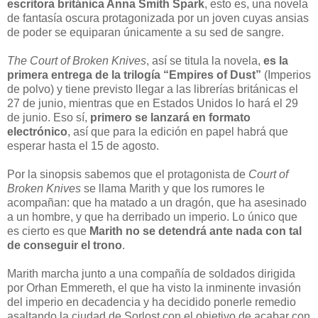
escritora británica Anna Smith Spark
, esto es, una novela
de fantasía oscura protagonizada por un joven cuyas ansias
de poder se equiparan únicamente a su sed de sangre.
The Court of Broken Knives
, así se titula la novela,
es la
primera entrega de la trilogía “Empires of Dust”
(Imperios
de polvo) y tiene previsto llegar a las librerías británicas el
27 de junio, mientras que en Estados Unidos lo hará el 29
de junio. Eso sí,
primero se lanzará en formato
electrónico
, así que para la edición en papel habrá que
esperar hasta el 15 de agosto.
Por la sinopsis sabemos que el protagonista de
Court of
Broken Knives
se llama Marith y que los rumores le
acompañan: que ha matado a un dragón, que ha asesinado
a un hombre, y que ha derribado un imperio. Lo único que
es cierto es que
Marith no se detendrá ante nada con tal
de conseguir el trono
.
Marith marcha junto a una compañía de soldados dirigida
por Orhan Emmereth, el que ha visto la inminente invasión
del imperio en decadencia y ha decidido ponerle remedio
asaltando la ciudad de Sorlost con el objetivo de acabar con