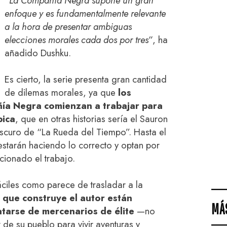
“La Compañía Negra supone un gran
enfoque y es fundamentalmente relevante
a la hora de presentar ambiguas
elecciones morales cada dos por tres”
, ha
añadido Dushku.
Es cierto, la serie presenta gran cantidad
de dilemas morales, ya que
los
ía Negra comienzan a trabajar para
pica
, que en otras historias sería el Sauron
scuro de “La Rueda del Tiempo”. Hasta el
starán haciendo lo correcto y optan por
rcionado el trabajo.
áciles como parece de trasladar a la
 que construye el autor están
MÁ
ratarse de mercenarios de élite
—no
de su pueblo para vivir aventuras y