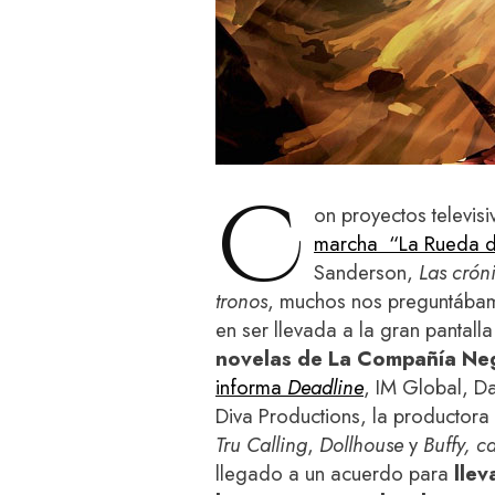
C
on proyectos televi
marcha “La Rueda d
Sanderson,
Las crón
tronos
, muchos nos preguntábamo
en ser llevada a la gran pantall
novelas de La Compañía Ne
informa
Deadline
, IM Global, D
Diva Productions, la productora
Tru Calling
,
Dollhouse
y
Buffy, 
llegado a un acuerdo para
llev