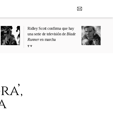
Ridley Scott confirma que hay
una serie de televisión de
Blade
Runner
en marcha
TV
a’,
a