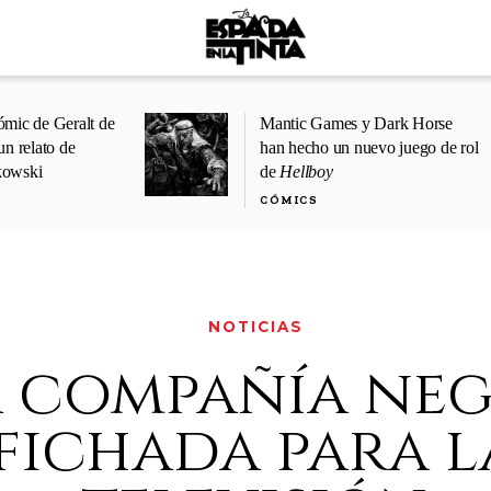
ómic de Geralt de
Mantic Games y Dark Horse
un relato de
han hecho un nuevo juego de rol
kowski
de
Hellboy
CÓMICS
NOTICIAS
a compañía negr
fichada para l