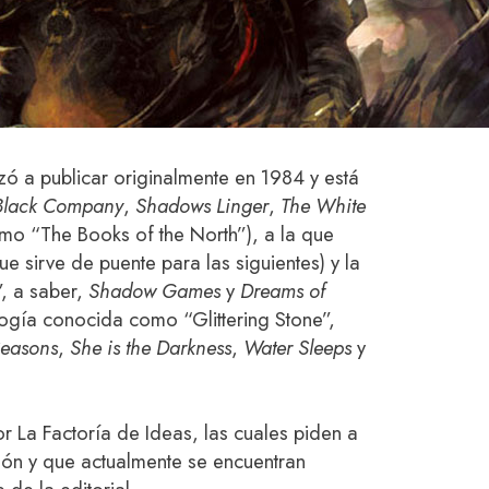
 a publicar originalmente en 1984 y está
Black Company
,
Shadows Linger
,
The White
omo “The Books of the North”), a la que
e sirve de puente para las siguientes) y la
”, a saber,
Shadow Games
y
Dreams of
alogía conocida como “Glittering Stone”,
Seasons
,
She is the Darkness
,
Water Sleeps
y
r La Factoría de Ideas, las cuales piden a
ción y que actualmente se encuentran