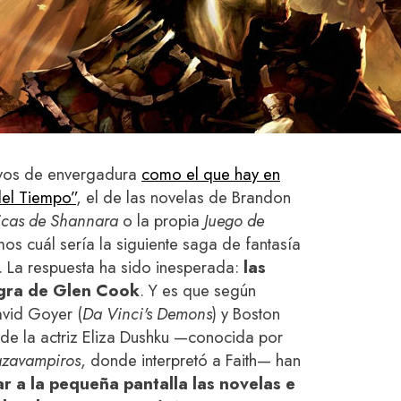
sivos de envergadura
como el que hay en
el Tiempo”
, el de las novelas de Brandon
icas de Shannara
o la propia
Juego de
s cuál sería la siguiente saga de fantasía
a. La respuesta ha sido inesperada:
las
gra de Glen Cook
. Y es que según
avid Goyer (
Da Vinci's Demons
) y Boston
 de la actriz Eliza Dushku —conocida por
cazavampiros
, donde interpretó a Faith— han
ar a la pequeña pantalla las novelas e