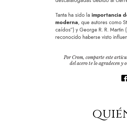
descatalogadas debido al cierre 
Tanta ha sido la
importancia d
moderna
, que autores como St
caídos”) y George R. R. Martin 
reconocido haberse visto influe
Por Crom, comparte este artícul
del acero te lo agradecen y 
quié