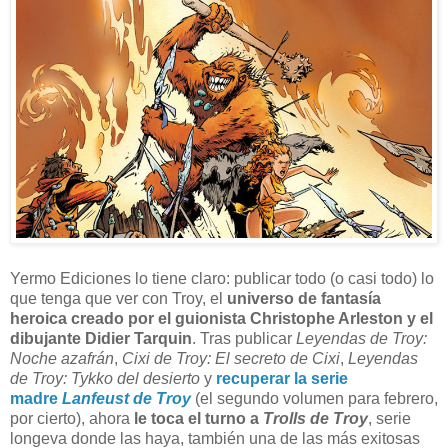
Y
ermo Ediciones lo tiene claro: publicar todo (o casi todo) lo
que tenga que ver con Troy, el
universo de fantasía
heroica creado por el guionista Christophe Arleston y el
dibujante Didier Tarquin
. Tras publicar
Leyendas de Troy:
Noche azafrán
,
Cixi de Troy: El secreto de Cixi
,
Leyendas
de Troy: Tykko del desierto
y
recuperar la serie
madre
Lanfeust de Troy
(el segundo volumen para febrero,
por cierto), ahora
le toca el turno a
Trolls de Troy
, serie
longeva donde las haya, también una de las más exitosas