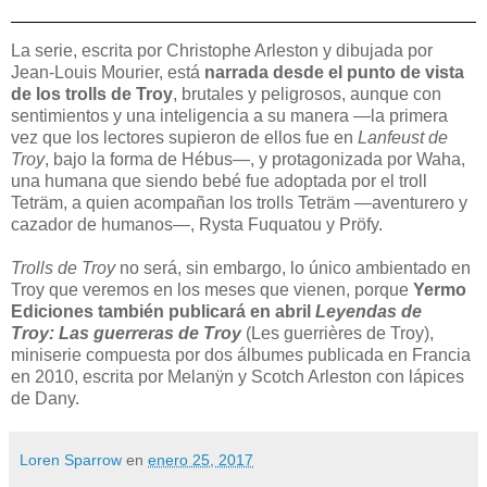
La serie, escrita por Christophe Arleston y dibujada por
Jean-Louis Mourier, está
narrada desde el punto de vista
de los trolls de Troy
, brutales y peligrosos, aunque con
sentimientos y una inteligencia a su manera —la primera
vez que los lectores supieron de ellos fue en
Lanfeust de
Troy
,
bajo la forma de Hébus—, y protagonizada por Waha,
una humana que siendo bebé fue adoptada por el troll
Teträm, a quien acompañan los trolls Teträm —aventurero y
cazador de humanos—, Rysta Fuquatou y Pröfy.
Trolls de Troy
no será, sin embargo, lo único ambientado en
Troy que veremos en los meses que vienen, porque
Yermo
Ediciones también publicará en abril
Leyendas de
Troy:
Las guerreras de Troy
(Les guerrières de Troy),
miniserie compuesta por dos álbumes publicada en Francia
en 2010, escrita por Melanÿn y Scotch Arleston con lápices
de Dany.
Loren Sparrow
en
enero 25, 2017