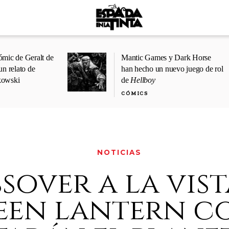
ómic de Geralt de
Mantic Games y Dark Horse
un relato de
han hecho un nuevo juego de rol
kowski
de
Hellboy
CÓMICS
NOTICIAS
sover a la vist
een lantern c