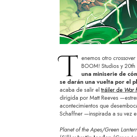
T
enemos otro
crossover
BOOM! Studios y 20th C
una miniserie de có
se darán una vuelta por el p
acaba de salir el
tráiler de
War f
dirigida por Matt Reeves —estr
acontecimientos que desembocaro
Schaffner —inspirada a su vez en
Planet of the Apes/Green Lanter