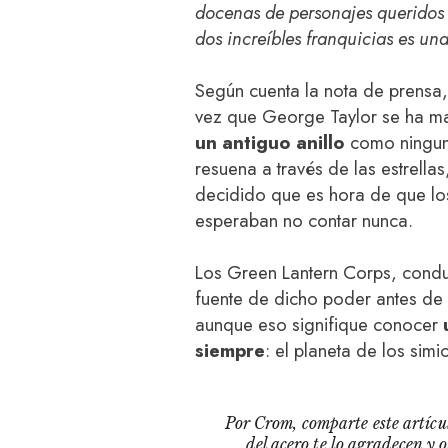
docenas de personajes queridos p
dos increíbles franquicias es una
Según cuenta la nota de prensa,
vez que George Taylor se ha 
un
antiguo
anillo
como ninguno
resuena a través de las estrella
decidido que es hora de que los
esperaban no contar nunca.
Los Green Lantern Corps, conduc
fuente de dicho poder antes de 
aunque eso signifique conocer
siempre
: el planeta de los simi
Por Crom, comparte este artícul
del acero te lo agradecen y 