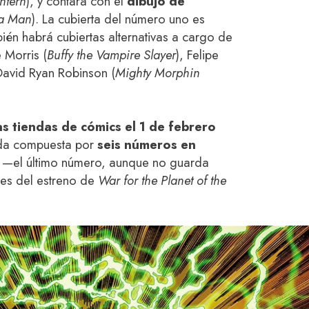
ntern
), y contará con el
dibujo de
a Man
). La cubierta del número uno es
ién habrá cubiertas alternativas a cargo de
e Morris (
Buffy the Vampire Slayer
), Felipe
 David Ryan Robinson (
Mighty Morphin
as tiendas de cómics el 1 de febrero
tada compuesta por
seis números en
 —el último número, aunque no guarda
tes del estreno de
War for the Planet of the