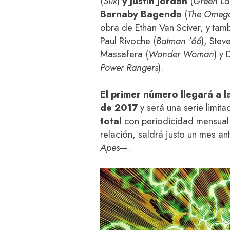
(
Silk
)
y Justin Jordan
(
Green La
Barnaby Bagenda
(
The Omeg
obra de Ethan Van Sciver, y tamb
Paul Rivoche (
Batman '66
), Stev
Massafera (
Wonder Woman
) y
Power Rangers
).
El primer número llegará a l
de 2017
y será una serie limi
total
con periodicidad mensual
relación, saldrá justo un mes an
Apes
—.