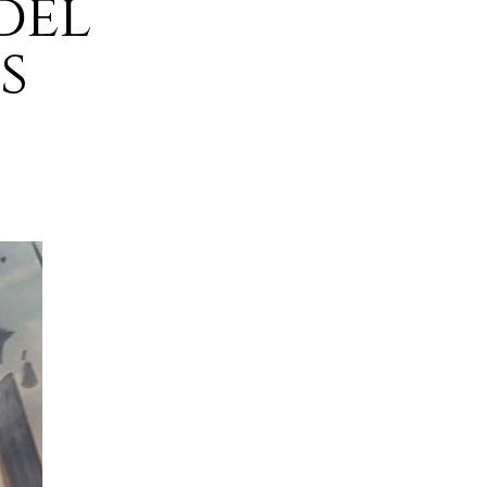
del
s