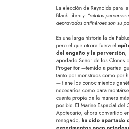
La elección de Reynolds para la
Black Library:
"relatos perversos
depravados antihéroes son su pa
Es una larga historia la de Fabius
pero el que otrora fuera el
epí
del engaño y la perversión
,
apodado Señor de los Clones 
Progenitor —temido a partes ig
tanto por monstruos como por 
— tiene los conocimientos genét
necesarios como para montárse
cuenta propia de la manera má
posible. El Marine Espacial del
Apotecario, ahora convertido e
renegado,
ha sido apartado 
experimentos poco ortodox