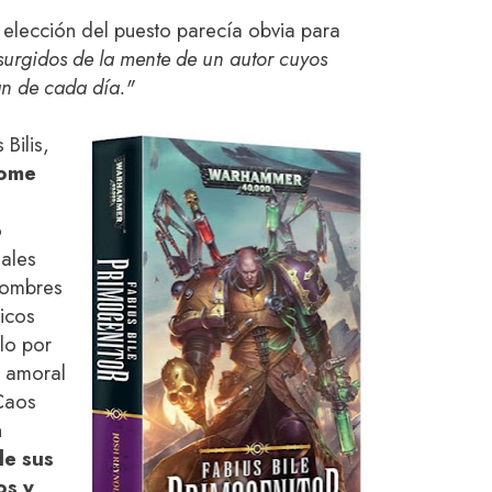
 elección del puesto parecía obvia para
 surgidos de la mente de un autor cuyos
n de cada día."
 Bilis,
tome
o
uales
hombres
icos
lo por
s amoral
 Caos
n
de sus
os y