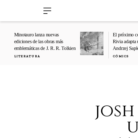
›
›
Minotauro lanza nuevas
El próximo c
ediciones de las obras más
Rivia adapta 
emblemáticas de J. R. R. Tolkien
Andrzej Sap
LITERATURA
CÓMICS
josh
u