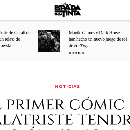
ómic de Geralt de
Mantic Games y Dark Horse
un relato de
han hecho un nuevo juego de rol
kowski
de
Hellboy
CÓMICS
NOTICIAS
l primer cómic
alatriste tend