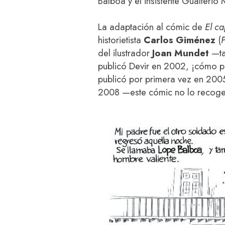
Balboa y el insistente Gualterio 
La adaptación al cómic de
El ca
historietista
Carlos Giménez
(
P
del ilustrador
Joan Mundet
—ta
publicó Devir en 2002, ¡cómo p
publicó por primera vez en 2005
2008 —este cómic no lo recoge 