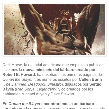
D
ark Horse, la editorial americana que empieza a publicar
este mes la
nueva miniserie del bárbaro creado por
Robert E. Howard
, ha enseñado las primeras páginas de
Conan the Slayer
, tres números escritos por
Cullen Bunn
(
The Damned
,
Deadpool
,
Sinestro
), dibujados por
Sergio
Dávila
(
Red Sonja
,
Legenderry
) y coloreados por los
habituales Michael Atiyeh y Dave Stewart.
En
Conan the Slayer
encontraremos a un bárbaro
agotado por la guerra
, que espera la muerte en el desierto