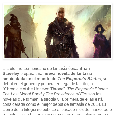
E
l autor norteamericano de fantasía épica
Brian
Staveley
prepara una
nueva novela de fantasía
ambientada en el mundo de
The Emperor's Blades
, su
debut en el género y primera entrega de la trilogía
"Chronicle of the Unhewn Throne".
The Emperor's Blades
,
The Last Mortal Bond
y
The Providence of Fire
son las
novelas que forman la trilogía y la primera de ellas está
considerada como el mejor debut de fantasía de 2014. El
cierre de la trilogía se publicó el pasado mes de marzo, pero
Staveley, fiel a la tradición de muchos otros autores, no ha