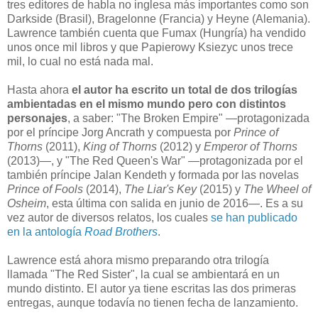
tres editores de habla no inglesa más importantes como son
Darkside (Brasil), Bragelonne (Francia) y Heyne (Alemania).
Lawrence también cuenta que Fumax (Hungría) ha vendido
unos once mil libros y que Papierowy Ksiezyc unos trece
mil, lo cual no está nada mal.
Hasta ahora
el autor ha escrito un total de dos trilogías
ambientadas en el mismo mundo pero con distintos
personajes
, a saber: "The Broken Empire" —protagonizada
por el príncipe Jorg Ancrath y compuesta por
Prince of
Thorns
(2011),
King of Thorns
(2012) y
Emperor of Thorns
(2013)—, y "The Red Queen's War" —protagonizada por el
también príncipe Jalan Kendeth y formada por las novelas
Prince of Fools
(2014),
The Liar's Key
(2015) y
The Wheel of
Osheim
, esta última con salida en junio de 2016—. Es a su
vez autor de diversos relatos, los cuales
se han publicado
en la antología
Road Brothers
.
Lawrence está ahora mismo preparando otra trilogía
llamada "The Red Sister", la cual se ambientará en un
mundo distinto. El autor ya tiene escritas las dos primeras
entregas, aunque todavía no tienen fecha de lanzamiento.