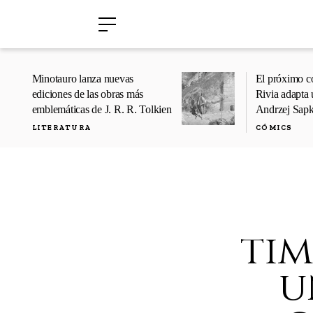
›
›
Minotauro lanza nuevas
El próximo c
ediciones de las obras más
Rivia adapta 
emblemáticas de J. R. R. Tolkien
Andrzej Sap
LITERATURA
CÓMICS
tim
u