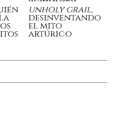
LECTURAS DE CÓMICS
quién
unholy grail
,
la
desinventando
los
el mito
itos
artúrico