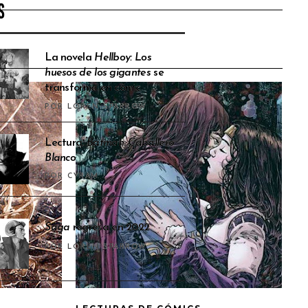
S
La novela
Hellboy: Los
huesos de los gigantes
se
transforma en cómic
POR LOREN SPARROW
Lectura:
Batman: Caballero
Blanco
POR CYRAM
Saga
regresa en 2022
POR LOREN SPARROW