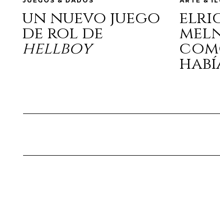
JUEGOS & DADOS
ARTE & I
un nuevo juego
elri
de rol de
mel
hellboy
com
habí