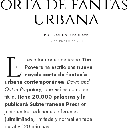
orta de fantas
urbana
POR
LOREN SPARROW
12 DE ENERO DE 2016
E
l escritor norteamericano
Tim
Powers
ha escrito una
nueva
novela corta de fantasía
urbana contemporánea
.
Down and
Out in Purgatory
, que así es como se
titula,
tiene 20.000 palabras y la
publicará Subterranean Pres
s en
junio en tres ediciones diferentes
(ultralimitada, limitada y normal en tapa
dura) y 120 páginas.