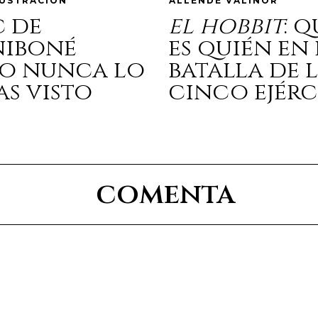
LUSTRACIÓN
ALLENDE VALINOR
c de
el hobbit
: 
niboné
es quién en 
o nunca lo
batalla de 
as visto
cinco ejérc
comenta