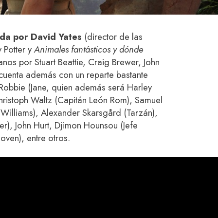
ida por David Yates
(director de las
y Potter y
Animales fantásticos y dónde
anos por Stuart Beattie, Craig Brewer, John
cuenta además con un reparte bastante
Robbie (Jane, quien además será Harley
Christoph Waltz (Capitán León Rom), Samuel
Williams), Alexander Skarsgård (Tarzán),
r), John Hurt, Djimon Hounsou (Jefe
oven), entre otros.