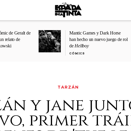
ómic de Geralt de
Mantic Games y Dark Horse
un relato de
han hecho un nuevo juego de rol
kowski
de
Hellboy
CÓMICS
TARZÁN
án y jane junt
vo, primer trái