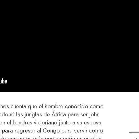
ula nos cuenta que el hombre conocido como
ndonó las junglas de África para ser John
 en el Londres victoriano junto a su esposa
do para regresar al Congo para servir como
a de que no es más que un peón en un plan