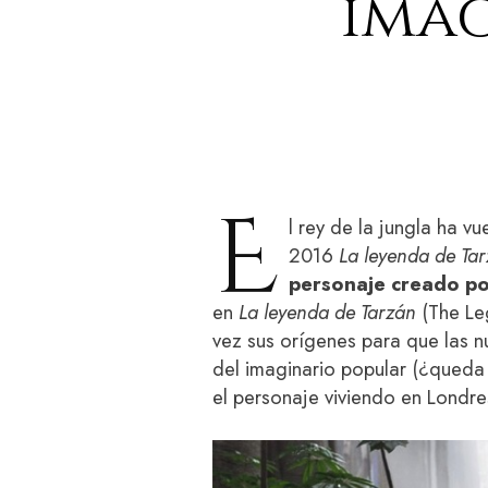
imág
E
l rey de la jungla ha vu
2016
La leyenda de Ta
personaje creado po
en
La leyenda de Tarzán
(The Leg
vez sus orígenes para que las 
del imaginario popular (¿queda 
el personaje viviendo en Londre