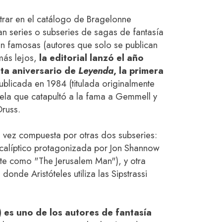
ntrar en el catálogo de Bragelonne
an series o subseries de sagas de fantasía
tan famosas (autores que solo se publican
 más lejos,
la editorial lanzó el año
nta aniversario de
Leyenda
, la primera
blicada en 1984 (titulada originalmente
vela que catapultó a la fama a Gemmell y
russ.
 vez compuesta por otras dos subseries:
ocalíptico protagonizada por Jon Shannow
nte como "The Jerusalem Man"), y otra
onde Aristóteles utiliza las Sipstrassi
es uno de los autores de fantasía