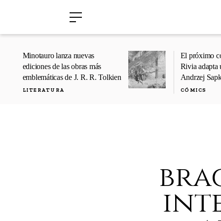
›
›
Minotauro lanza nuevas
El próximo c
ediciones de las obras más
Rivia adapta 
emblemáticas de J. R. R. Tolkien
Andrzej Sap
LITERATURA
CÓMICS
bra
int