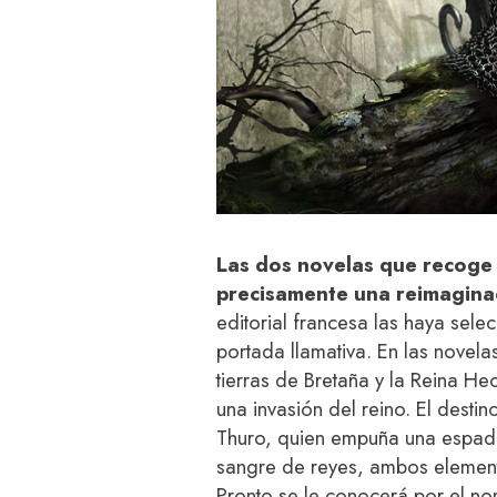
Las dos novelas que recog
precisamente una reimaginac
editorial francesa las haya sele
portada llamativa. En las novel
tierras de Bretaña y la Reina He
una invasión del reino. El dest
Thuro, quien empuña una espada
sangre de reyes, ambos elemento
Pronto se le conocerá por el n