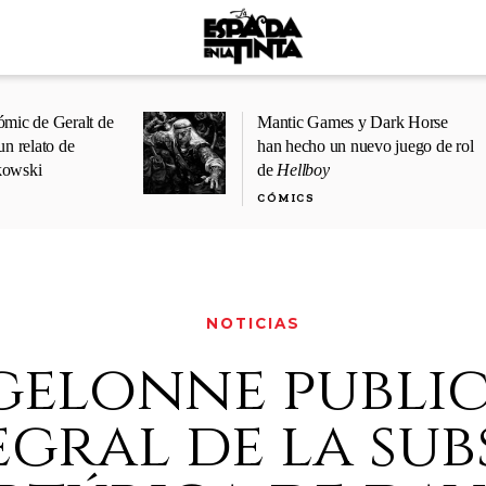
ómic de Geralt de
Mantic Games y Dark Horse
un relato de
han hecho un nuevo juego de rol
kowski
de
Hellboy
CÓMICS
NOTICIAS
gelonne publi
egral de la sub