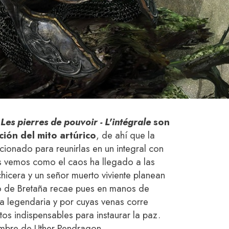
e
Les pierres de pouvoir - L'intégrale
son
ión del mito artúrico
, de ahí que la
ccionado para reunirlas en un integral con
as vemos como el caos ha llegado a las
chicera y un señor muerto viviente planean
ino de Bretaña recae pues en manos de
 legendaria y por cuyas venas corre
s indispensables para instaurar la paz.
ombre de Uther Pendragon.