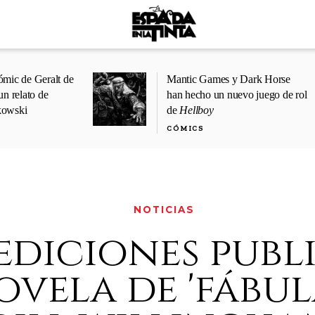
ómic de Geralt de
Mantic Games y Dark Horse
un relato de
han hecho un nuevo juego de rol
kowski
de
Hellboy
CÓMICS
NOTICIAS
ediciones publ
ovela de 'fábul