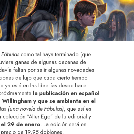
e
Fábulas
como tal haya terminado (que
tuviera ganas de algunas decenas de
avía faltan por salir algunas novedades
iciones de lujo que cada cierto tiempo
a ya está en las librerías desde hace
 próximamente
la publicación en español
ll Willingham y que se ambienta en el
Max (una novela de Fábulas)
, que así es
a colección "Alter Ego" de la editorial y
a el 29 de enero
. La edición será en
n precio de 19,95 doblones.