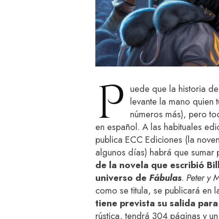
P
uede que la historia d
levante la mano quien 
números más), pero tod
en español. A las habituales ed
publica ECC Ediciones (la noven
algunos días) habrá que sumar
de la novela que escribió Bi
universo de
Fábulas
.
Peter y 
como se titula, se publicará en l
tiene prevista su salida par
rústica, tendrá 304 páginas y u