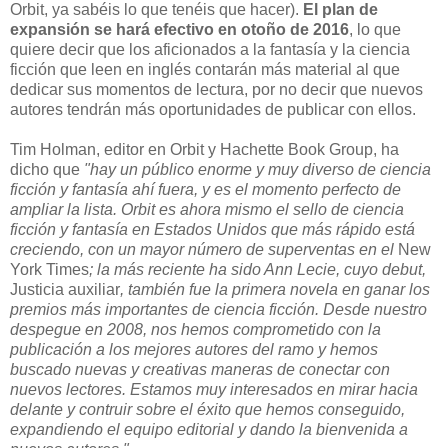
Orbit, ya sabéis lo que tenéis que hacer).
El plan de
expansión se hará efectivo en otoño de 2016
, lo que
quiere decir que los aficionados a la fantasía y la ciencia
ficción que leen en inglés contarán más material al que
dedicar sus momentos de lectura, por no decir que nuevos
autores tendrán más oportunidades de publicar con ellos.
Tim Holman, editor en Orbit y Hachette Book Group, ha
dicho que
"hay un público enorme y muy diverso de ciencia
ficción y fantasía ahí fuera, y es el momento perfecto de
ampliar la lista. Orbit es ahora mismo el sello de ciencia
ficción y fantasía en Estados Unidos que más rápido está
creciendo, con un mayor número de superventas en el
New
York Times
; la más reciente ha sido Ann Lecie, cuyo debut,
Justicia auxiliar
, también fue la primera novela en ganar los
premios más importantes de ciencia ficción. Desde nuestro
despegue en 2008, nos hemos comprometido con la
publicación a los mejores autores del ramo y hemos
buscado nuevas y creativas maneras de conectar con
nuevos lectores. Estamos muy interesados en mirar hacia
delante y contruir sobre el éxito que hemos conseguido,
expandiendo el equipo editorial y dando la bienvenida a