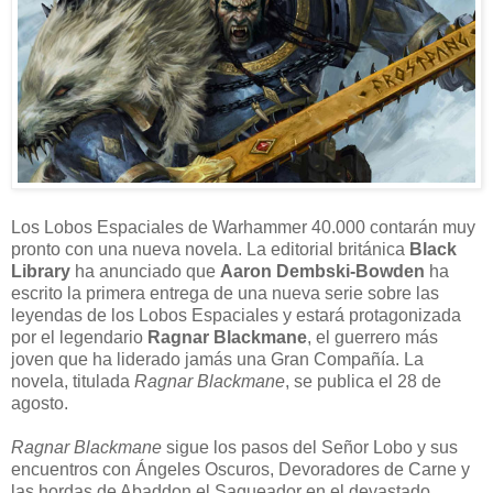
Los Lobos Espaciales de Warhammer 40.000 contarán muy
pronto con una nueva novela. La editorial británica
Black
Library
ha anunciado que
Aaron Dembski-Bowden
ha
escrito la primera entrega de una nueva serie sobre las
leyendas de los Lobos Espaciales y estará protagonizada
por el legendario
Ragnar Blackmane
, el guerrero más
joven que ha liderado jamás una Gran Compañía. La
novela, titulada
Ragnar Blackmane
, se publica el 28 de
agosto.
Ragnar Blackmane
sigue los pasos del Señor Lobo y sus
encuentros con Ángeles Oscuros, Devoradores de Carne y
las hordas de Abaddon el Saqueador en el devastado