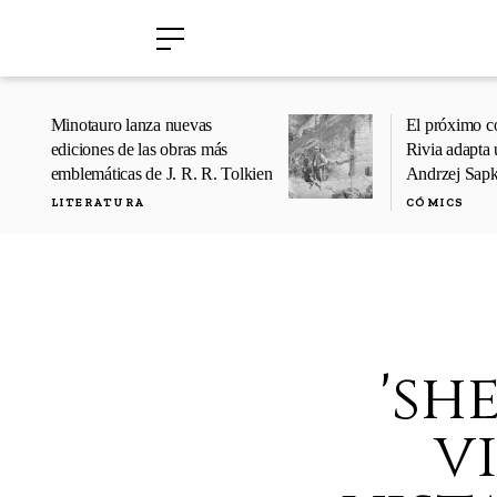
›
›
Minotauro lanza nuevas
El próximo c
ediciones de las obras más
Rivia adapta 
emblemáticas de J. R. R. Tolkien
Andrzej Sap
LITERATURA
CÓMICS
'sh
v