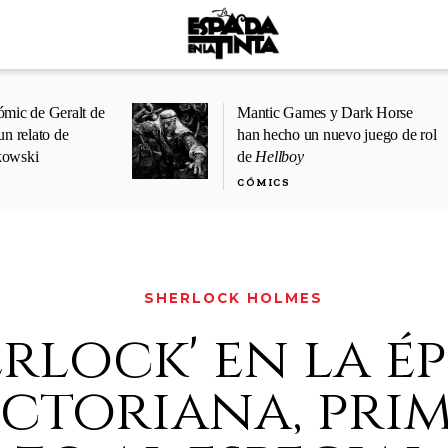
ómic de Geralt de
Mantic Games y Dark Horse
un relato de
han hecho un nuevo juego de rol
kowski
de
Hellboy
CÓMICS
SHERLOCK HOLMES
erlock' en la é
ictoriana, pri