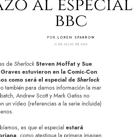
azo al especial
bbc
POR
LOREN SPARROW
11 DE JULIO DE 2015
res de
Sherlock
Steven Moffat y Sue
t Graves estuvieron en la Comic-Con
os como será el especial de
Sherlock
ro también para darnos información la mar
batch, Andrew Scott y Mark Gatiss no
n un vídeo (referencias a la serie incluida)
menos.
abíamos, es que el especial
estará
oriana
, como atestigua la primera imagen