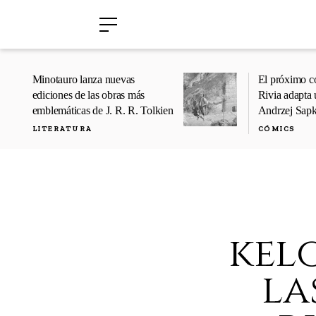
›
›
Minotauro lanza nuevas
El próximo c
ediciones de las obras más
Rivia adapta 
emblemáticas de J. R. R. Tolkien
Andrzej Sap
LITERATURA
CÓMICS
kel
la