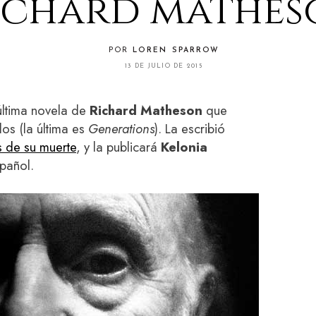
ichard mathes
POR
LOREN SPARROW
13 DE JULIO DE 2015
última novela de
Richard Matheson
que
os (la última es
Generations
). La escribió
s de su muerte
, y la publicará
Kelonia
pañol.