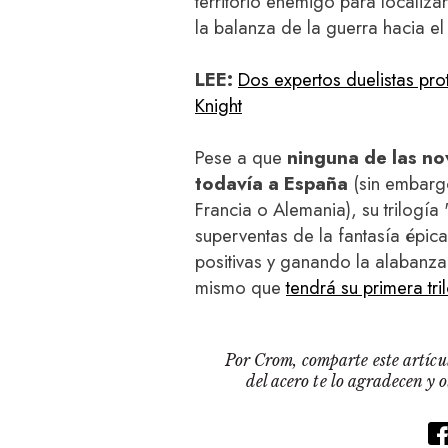
territorio enemigo para localiza
la balanza de la guerra hacia e
LEE:
Dos expertos duelistas prot
Knight
Pese a que
ninguna de las no
todavía a España
(sin embargo
Francia o Alemania), su trilogí
superventas de la fantasía épic
positivas y ganando la alabanz
mismo que
tendrá su primera tr
Por Crom, comparte este artícul
del acero te lo agradecen y 