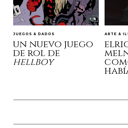
JUEGOS & DADOS
ARTE & I
un nuevo juego
elri
de rol de
mel
hellboy
com
habí