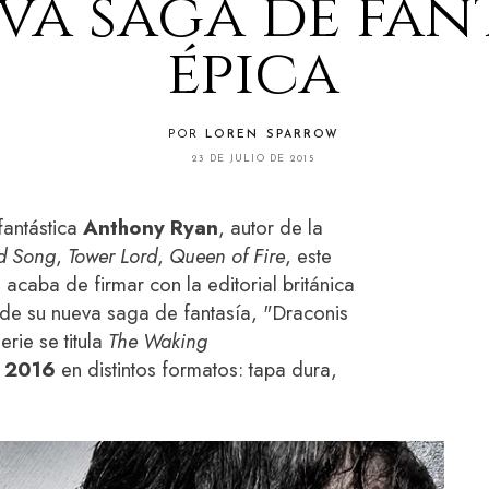
va saga de fan
épica
POR
LOREN SPARROW
23 DE JULIO DE 2015
 fantástica
Anthony Ryan
, autor de la
d Song
,
Tower Lord
,
Queen of Fire
, este
 acaba de firmar con la editorial británica
n de su nueva saga de fantasía, "Draconis
erie se titula
The Waking
e 2016
en distintos formatos: tapa dura,