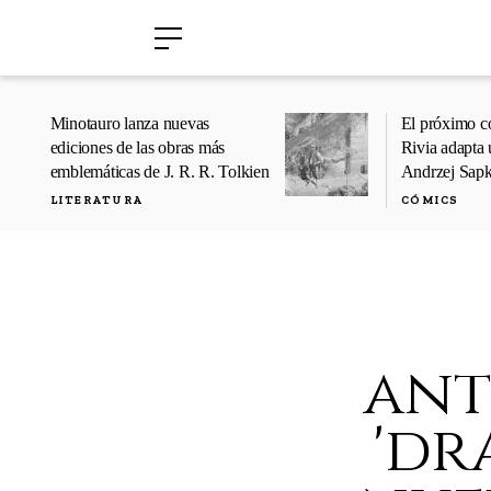
›
›
Minotauro lanza nuevas
El próximo c
ediciones de las obras más
Rivia adapta 
emblemáticas de J. R. R. Tolkien
Andrzej Sap
LITERATURA
CÓMICS
ant
'dr