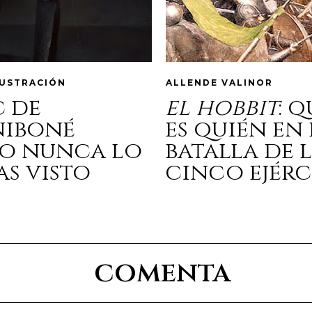
LUSTRACIÓN
ALLENDE VALINOR
c de
el hobbit
: 
niboné
es quién en 
o nunca lo
batalla de 
as visto
cinco ejérc
comenta