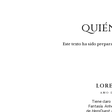
quié
Este texto ha sido prepa
LOR
AMO 
Tiene claro
Fantasía. Anh
de
HeroQuest
,