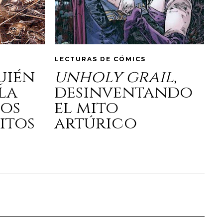
LECTURAS DE CÓMICS
quién
unholy grail
,
la
desinventando
los
el mito
itos
artúrico