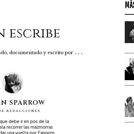
MÁ
n escribe
...
rado, documentado y escrito por
EN SPARROW
DE REDACCIONES
 que debe ir en pos de la
ela recorrer las mazmorras
 dar una vuelta por Fangorn,