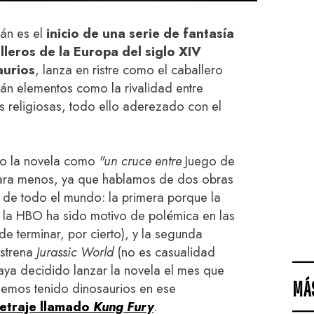
lán es el
inicio de una serie de fantasía
leros de la Europa del siglo XIV
aurios
, lanza en ristre como el caballero
án elementos como la rivalidad entre
ras religiosas, todo ello aderezado con el
ado la novela como
"un cruce entre
Juego de
ara menos, ya que hablamos de dos obras
de todo el mundo: la primera porque la
e la HBO ha sido motivo de polémica en las
de terminar, por cierto), y la segunda
strena
Jurassic World
(no es casualidad
haya decidido lanzar la novela el mes que
MÁ
hemos tenido dinosaurios en ese
etraje llamado
Kung Fury
.