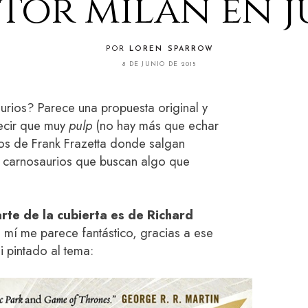
tor milán en j
POR
LOREN SPARROW
8 DE JUNIO DE 2015
rios? Parece una propuesta original y
ecir que muy
pulp
(no hay más que echar
jos de Frank Frazetta donde salgan
s carnosaurios que buscan algo que
arte de la cubierta es de Richard
 mí me parece fantástico, gracias a ese
i pintado al tema: