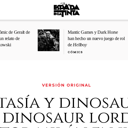
ómic de Geralt de
Mantic Games y Dark Horse
un relato de
han hecho un nuevo juego de rol
kowski
de
Hellboy
CÓMICS
VERSIÓN ORIGINAL
tasía y dinosa
e dinosaur lord