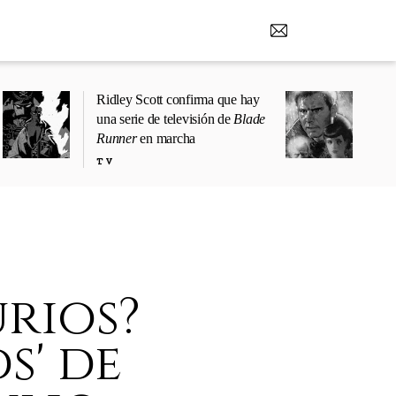
Ridley Scott confirma que hay
una serie de televisión de
Blade
Runner
en marcha
TV
urios?
s' de