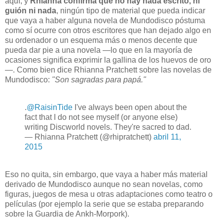
aquí, y
Rhianna confirma que no hay nada escrito, ni
guión ni nada
, ningún tipo de material que pueda indicar
que vaya a haber alguna novela de Mundodisco póstuma
como sí ocurre con otros escritores que han dejado algo en
su ordenador o un esquema más o menos decente que
pueda dar pie a una novela —lo que en la mayoría de
ocasiones significa exprimir la gallina de los huevos de oro
—. Como bien dice Rhianna Pratchett sobre las novelas de
Mundodisco:
"Son sagradas para papá."
.
@RaisinTide
I've always been open about the
fact that I do not see myself (or anyone else)
writing Discworld novels. They're sacred to dad.
— Rhianna Pratchett (@rhipratchett)
abril 11,
2015
Eso no quita, sin embargo, que vaya a haber más material
derivado de Mundodisco aunque no sean novelas, como
figuras, juegos de mesa u otras adaptaciones como teatro o
películas (por ejemplo la serie que se estaba preparando
sobre la Guardia de Ankh-Morpork).