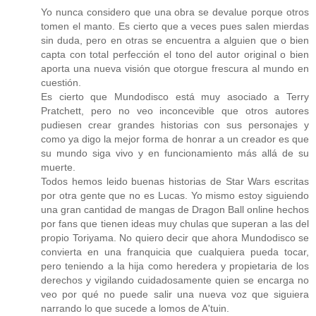
Yo nunca considero que una obra se devalue porque otros
tomen el manto. Es cierto que a veces pues salen mierdas
sin duda, pero en otras se encuentra a alguien que o bien
capta con total perfección el tono del autor original o bien
aporta una nueva visión que otorgue frescura al mundo en
cuestión.
Es cierto que Mundodisco está muy asociado a Terry
Pratchett, pero no veo inconcevible que otros autores
pudiesen crear grandes historias con sus personajes y
como ya digo la mejor forma de honrar a un creador es que
su mundo siga vivo y en funcionamiento más allá de su
muerte.
Todos hemos leido buenas historias de Star Wars escritas
por otra gente que no es Lucas. Yo mismo estoy siguiendo
una gran cantidad de mangas de Dragon Ball online hechos
por fans que tienen ideas muy chulas que superan a las del
propio Toriyama. No quiero decir que ahora Mundodisco se
convierta en una franquicia que cualquiera pueda tocar,
pero teniendo a la hija como heredera y propietaria de los
derechos y vigilando cuidadosamente quien se encarga no
veo por qué no puede salir una nueva voz que siguiera
narrando lo que sucede a lomos de A'tuin.