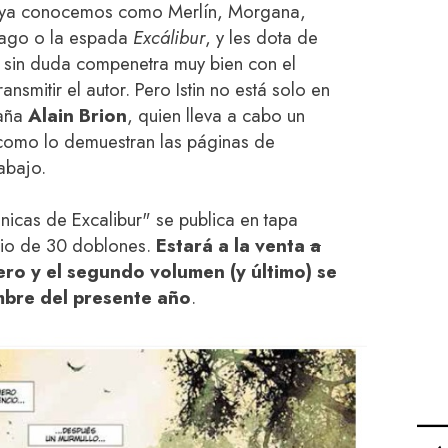
e ya conocemos como Merlín, Morgana,
Lago o la espada
Excálibur
, y les dota de
ue sin duda compenetra muy bien con el
ansmitir el autor. Pero Istin no está solo en
paña
Alain Brion
, quien lleva a cabo un
 como lo demuestran las páginas de
abajo.
nicas de Excalibur" se publica en tapa
cio de 30 doblones.
Estará a la venta
a
ero y el segundo volumen (y último) se
mbre del presente año
.