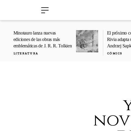
›
›
Minotauro lanza nuevas
El próximo c
ediciones de las obras más
Rivia adapta 
emblemáticas de J. R. R. Tolkien
Andrzej Sap
LITERATURA
CÓMICS
nov