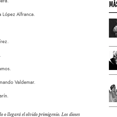
uera.
MÁ
a López Alfranca.
írez.
.
Ramos.
rmando Valdemar.
rín.
o o llegará el olvido primigenio. Los dioses