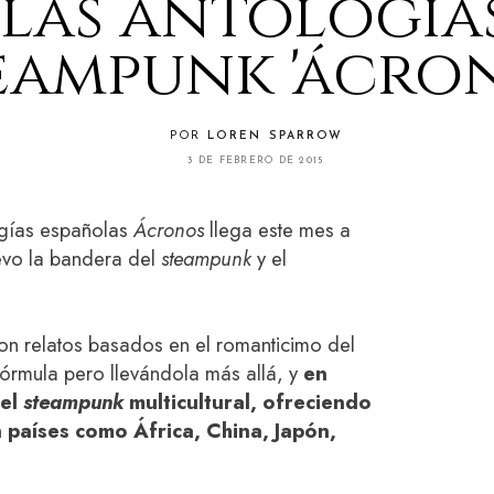
las antología
eampunk 'ácron
POR
LOREN SPARROW
3 DE FEBRERO DE 2015
ogías españolas
Ácronos
llega este mes a
evo la bandera del
steampunk
y el
on relatos basados en el romanticimo del
 fórmula pero llevándola más allá, y
en
 el
steampunk
multicultural, ofreciendo
n países como África, China, Japón,