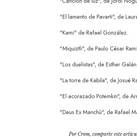
"Canción de luz", de Jordi Nog
"El lamento de Pavarti", de Laur
"Kami" de Rafael González.
"Miquiztli", de Paulo César Ram
"Los duelistas", de Esther Galán
"La torre de Kabila", de Josué 
"El acorazado Potemkin", de A
"Deus Ex Manchú", de Rafael Ma
Por Crom, comparte este artícul