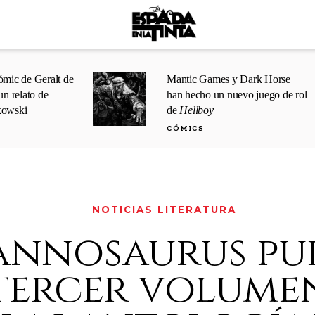
ómic de Geralt de
Mantic Games y Dark Horse
un relato de
han hecho un nuevo juego de rol
kowski
de
Hellboy
CÓMICS
NOTICIAS LITERATURA
annosaurus pu
 tercer volume