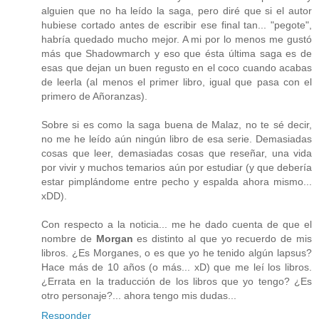
alguien que no ha leído la saga, pero diré que si el autor
hubiese cortado antes de escribir ese final tan... "pegote",
habría quedado mucho mejor. A mi por lo menos me gustó
más que Shadowmarch y eso que ésta última saga es de
esas que dejan un buen regusto en el coco cuando acabas
de leerla (al menos el primer libro, igual que pasa con el
primero de Añoranzas).
Sobre si es como la saga buena de Malaz, no te sé decir,
no me he leído aún ningún libro de esa serie. Demasiadas
cosas que leer, demasiadas cosas que reseñar, una vida
por vivir y muchos temarios aún por estudiar (y que debería
estar pimplándome entre pecho y espalda ahora mismo...
xDD).
Con respecto a la noticia... me he dado cuenta de que el
nombre de
Morgan
es distinto al que yo recuerdo de mis
libros. ¿Es Morganes, o es que yo he tenido algún lapsus?
Hace más de 10 años (o más... xD) que me leí los libros.
¿Errata en la traducción de los libros que yo tengo? ¿Es
otro personaje?... ahora tengo mis dudas...
Responder