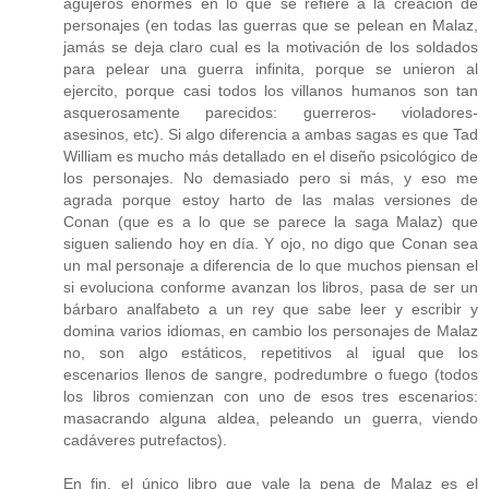
agujeros enormes en lo que se refiere a la creación de
personajes (en todas las guerras que se pelean en Malaz,
jamás se deja claro cual es la motivación de los soldados
para pelear una guerra infinita, porque se unieron al
ejercito, porque casi todos los villanos humanos son tan
asquerosamente parecidos: guerreros- violadores-
asesinos, etc). Si algo diferencia a ambas sagas es que Tad
William es mucho más detallado en el diseño psicológico de
los personajes. No demasiado pero si más, y eso me
agrada porque estoy harto de las malas versiones de
Conan (que es a lo que se parece la saga Malaz) que
siguen saliendo hoy en día. Y ojo, no digo que Conan sea
un mal personaje a diferencia de lo que muchos piensan el
si evoluciona conforme avanzan los libros, pasa de ser un
bárbaro analfabeto a un rey que sabe leer y escribir y
domina varios idiomas, en cambio los personajes de Malaz
no, son algo estáticos, repetitivos al igual que los
escenarios llenos de sangre, podredumbre o fuego (todos
los libros comienzan con uno de esos tres escenarios:
masacrando alguna aldea, peleando un guerra, viendo
cadáveres putrefactos).
En fin, el único libro que vale la pena de Malaz es el