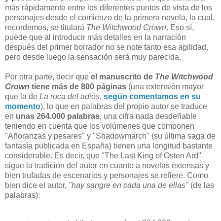
más rápidamente entre los diferentes puntos de vista de los
personajes desde el comienzo de la primera novela, la cual,
recordemos, se titulará
The Witchwood Crown
. Eso sí,
puede que al introducir más detalles en la narración
después del primer borrador no se note tanto esa agilidad,
pero desde luego la sensación será muy parecida.
Por otra parte, decir que
el manuscrito de
The Witchwood
Crown
tiene más de 800 páginas
(una extensión mayor
que la de
La roca del adiós
,
según comentamos en su
momento
), lo que en palabras del propio autor se traduce
en
unas 264.000 palabras
, una cifra nada desdeñable
teniendo en cuenta que los volúmenes que componen
"Añoranzas y pesares" y "Shadowmarch" (su última saga de
fantasía publicada en España) tienen una longitud bastante
considerable. Es decir, que "The Last King of Osten Ard"
sigue la tradición del autor en cuanto a novelas extensas y
bien trufadas de escenarios y personajes se refiere. Como
bien dice el autor,
"hay sangre en cada una de ellas"
(de las
palabras):