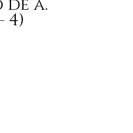
 de a.
 4)