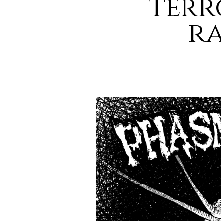
terr
ra