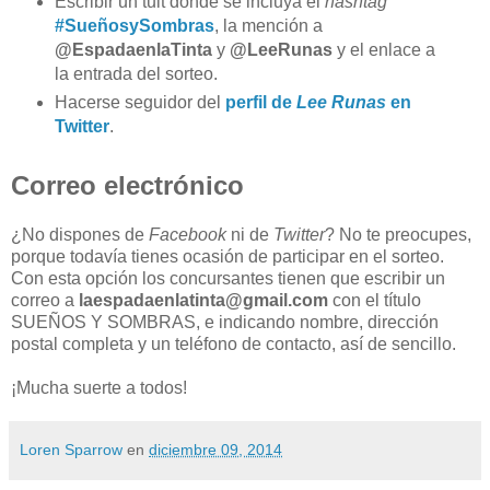
Escribir un tuit donde se incluya el
hashtag
#SueñosySombras
, la mención a
@EspadaenlaTinta
y
@LeeRunas
y el enlace a
la entrada del sorteo.
Hacerse seguidor del
perfil de
Lee Runas
en
Twitter
.
Correo electrónico
¿No dispones de
Facebook
ni de
Twitter
? No te preocupes,
porque todavía tienes ocasión de participar en el sorteo.
Con esta opción los concursantes tienen que escribir un
correo a
laespadaenlatinta@gmail.com
con el título
SUEÑOS Y SOMBRAS, e indicando nombre, dirección
postal completa y un teléfono de contacto, así de sencillo.
¡Mucha suerte a todos!
Loren Sparrow
en
diciembre 09, 2014